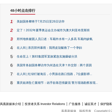
48小时点击排行
1
美副国务卿将于7月25日至26日访华
2
定了！2032年夏季奥运会主办城市为澳大利亚布里斯班
3
郑州地铁被困人员口述：车厢外水有一人多高 车厢内缺氧
4
在人间 | 亲历郑州暴雨：我用皮划艇救了一个孕妇
5
生命至上！第83集团军某旅紧急实施爆破分洪
6
美国常务副国务卿访华为何选在天津？外交部：两个原因
7
在人间 | 红绿灯被淹后，小男孩在路口指路，7位摄影师...
8
重庆姐弟坠亡案细节：凶手欲靠悲情蒙混 警方现场勘察发现...
凤凰新媒体介绍
投资者关系 Investor Relations
广告服务
诚征英才
保护隐
凤凰新媒体
版权所有
Copyright © 