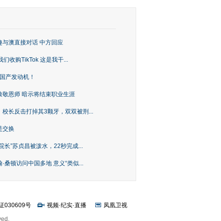
趣与澳直接对话 中方回应
购TikTok 这是我干...
上国产发动机！
致敬恩师 暗示将结束职业生涯
校长反击打掉其3颗牙，双双被刑...
是交换
长”苏贞昌被泼水，22秒完成...
桑顿访问中国多地 意义“类似...
证030609号
视频
·
纪实
·
直播
凤凰卫视
ved.