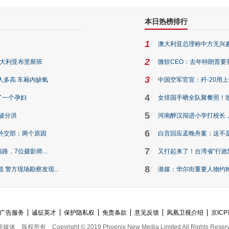
本日热榜排行
1
澳大利亚总理称中方无兴
2
澳大利亚布里斯班
微软CEO：去年特朗普要我们收
3
人多高 车厢内缺氧
中国空军官宣：歼-20用
4
了一个孕妇
女排国手晒全队聚餐照！
5
破分洪
河南醉汉闯进小学打校长，
6
外交部：两个原因
白宫回应孟晚舟案：这不
7
路，7位摄影师...
又打起来了！台湾省“行政院
8
警方现场勘察发现...
港媒：华尔街重要人物约翰·
广告服务
诚征英才
保护隐私权
免责条款
意见反馈
凤凰卫视介绍
京ICP
新媒体
版权所有
Copyright © 2019 Phoenix New Media Limited All Rights Reser