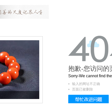
抱歉-您访问的
Sorry-We cannot find t
输入的网址不正确
页面已被删除
这个3.2米的长卷，还原了600岁的紫禁城