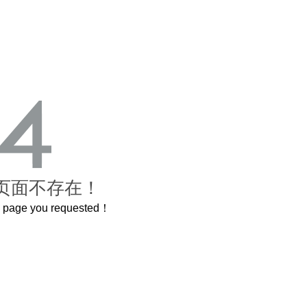
页面不存在！
he page you requested！
曲奇届的“爱马仕”把你的爱封在罐子里送给TA