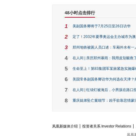
48小时点击排行
1
美副国务卿将于7月25日至26日访华
2
定了！2032年夏季奥运会主办城市为
3
郑州地铁被困人员口述：车厢外水有一
4
在人间 | 亲历郑州暴雨：我用皮划艇救
5
生命至上！第83集团军某旅紧急实施爆
6
美国常务副国务卿访华为何选在天津？
7
在人间 | 红绿灯被淹后，小男孩在路口指
8
重庆姐弟坠亡案细节：凶手欲靠悲情蒙混 
凤凰新媒体介绍
投资者关系 Investor Relations
凤凰