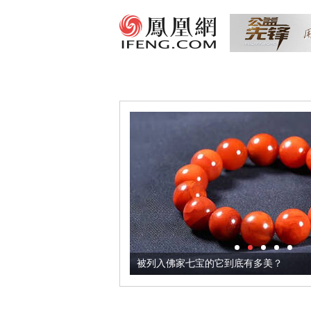
把它加到了牛轧糖里
被列入佛家七宝的它到底有多美？