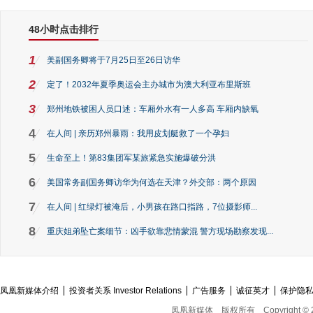
48小时点击排行
1
美副国务卿将于7月25日至26日访华
2
定了！2032年夏季奥运会主办城市为澳大利亚布里斯班
3
郑州地铁被困人员口述：车厢外水有一人多高 车厢内缺氧
4
在人间 | 亲历郑州暴雨：我用皮划艇救了一个孕妇
5
生命至上！第83集团军某旅紧急实施爆破分洪
6
美国常务副国务卿访华为何选在天津？外交部：两个原因
7
在人间 | 红绿灯被淹后，小男孩在路口指路，7位摄影师...
8
重庆姐弟坠亡案细节：凶手欲靠悲情蒙混 警方现场勘察发现...
凤凰新媒体介绍
投资者关系 Investor Relations
广告服务
诚征英才
保护隐
凤凰新媒体
版权所有
Copyright © 