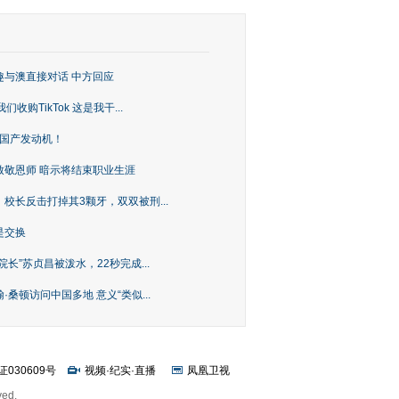
趣与澳直接对话 中方回应
购TikTok 这是我干...
上国产发动机！
致敬恩师 暗示将结束职业生涯
校长反击打掉其3颗牙，双双被刑...
是交换
长”苏贞昌被泼水，22秒完成...
桑顿访问中国多地 意义“类似...
证030609号
视频
·
纪实
·
直播
凤凰卫视
ved.