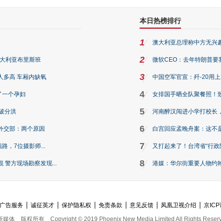
本日热榜排行
1
澳大利亚总理称中方无兴
2
澳大利亚布里斯班
微软CEO：去年特朗普要我们收
3
人多高 车厢内缺氧
中国空军官宣：歼-20用
4
了一个孕妇
女排国手晒全队聚餐照！
5
破分洪
河南醉汉闯进小学打校长，
6
外交部：两个原因
白宫回应孟晚舟案：这不
7
路，7位摄影师...
又打起来了！台湾省“行政院
8
警方现场勘察发现...
港媒：华尔街重要人物约翰·
广告服务
诚征英才
保护隐私权
免责条款
意见反馈
凤凰卫视介绍
京ICP
新媒体
版权所有
Copyright © 2019 Phoenix New Media Limited All Rights Reser