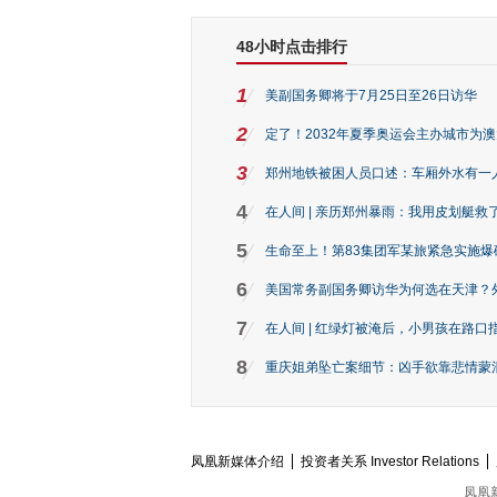
48小时点击排行
1
美副国务卿将于7月25日至26日访华
2
定了！2032年夏季奥运会主办城市为
3
郑州地铁被困人员口述：车厢外水有一
4
在人间 | 亲历郑州暴雨：我用皮划艇救
5
生命至上！第83集团军某旅紧急实施爆
6
美国常务副国务卿访华为何选在天津？
7
在人间 | 红绿灯被淹后，小男孩在路口指
8
重庆姐弟坠亡案细节：凶手欲靠悲情蒙混 
凤凰新媒体介绍
投资者关系 Investor Relations
凤凰