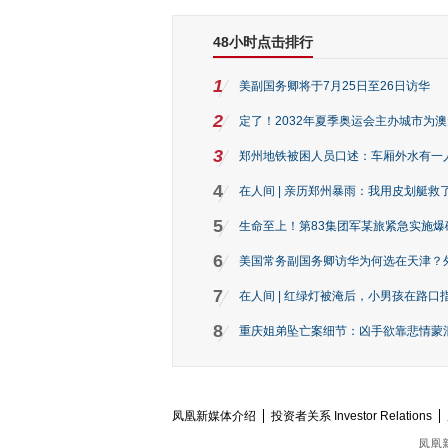
48小时点击排行
1
美副国务卿将于7月25日至26日访华
2
定了！2032年夏季奥运会主办城市为
3
郑州地铁被困人员口述：车厢外水有一
4
在人间 | 亲历郑州暴雨：我用皮划艇救
5
生命至上！第83集团军某旅紧急实施爆
6
美国常务副国务卿访华为何选在天津？
7
在人间 | 红绿灯被淹后，小男孩在路口指
8
重庆姐弟坠亡案细节：凶手欲靠悲情蒙混 
凤凰新媒体介绍
投资者关系 Investor Relations
凤凰