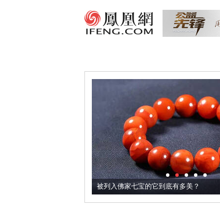
把它加到了牛轧糖里
被列入佛家七宝的它到底有多美？