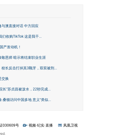
趣与澳直接对话 中方回应
购TikTok 这是我干...
上国产发动机！
致敬恩师 暗示将结束职业生涯
校长反击打掉其3颗牙，双双被刑...
是交换
长”苏贞昌被泼水，22秒完成...
桑顿访问中国多地 意义“类似...
证030609号
视频
·
纪实
·
直播
凤凰卫视
ved.