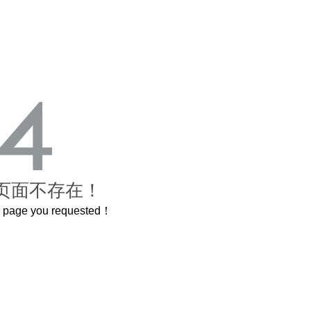
页面不存在！
he page you requested！
曲奇届的“爱马仕”把你的爱封在罐子里送给TA