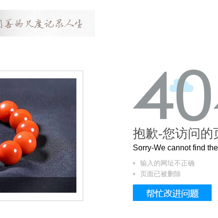
抱歉-您访问的
Sorry-We cannot find t
输入的网址不正确
页面已被删除
这个3.2米的长卷，还原了600岁的紫禁城