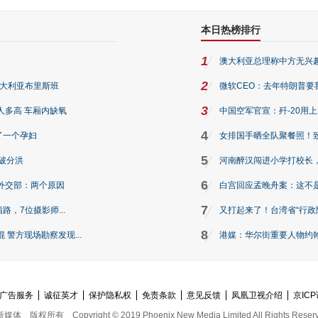
本日热榜排行
1
澳大利亚总理称中方无兴
2
澳大利亚布里斯班
微软CEO：去年特朗普要我们收
3
人多高 车厢内缺氧
中国空军官宣：歼-20用
4
了一个孕妇
女排国手晒全队聚餐照！
5
破分洪
河南醉汉闯进小学打校长，
6
外交部：两个原因
白宫回应孟晚舟案：这不
7
路，7位摄影师...
又打起来了！台湾省“行政院
8
警方现场勘察发现...
港媒：华尔街重要人物约翰·
广告服务
诚征英才
保护隐私权
免责条款
意见反馈
凤凰卫视介绍
京ICP
新媒体
版权所有
Copyright © 2019 Phoenix New Media Limited All Rights Reser