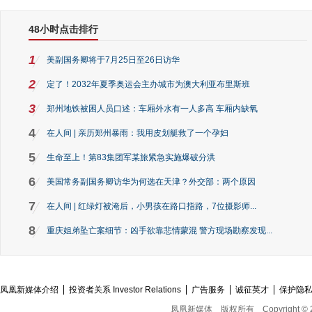
48小时点击排行
1
美副国务卿将于7月25日至26日访华
2
定了！2032年夏季奥运会主办城市为澳大利亚布里斯班
3
郑州地铁被困人员口述：车厢外水有一人多高 车厢内缺氧
4
在人间 | 亲历郑州暴雨：我用皮划艇救了一个孕妇
5
生命至上！第83集团军某旅紧急实施爆破分洪
6
美国常务副国务卿访华为何选在天津？外交部：两个原因
7
在人间 | 红绿灯被淹后，小男孩在路口指路，7位摄影师...
8
重庆姐弟坠亡案细节：凶手欲靠悲情蒙混 警方现场勘察发现...
凤凰新媒体介绍
投资者关系 Investor Relations
广告服务
诚征英才
保护隐
凤凰新媒体
版权所有
Copyright © 