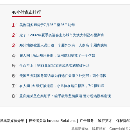
48小时点击排行
1
美副国务卿将于7月25日至26日访华
2
定了！2032年夏季奥运会主办城市为澳大利亚布里斯班
3
郑州地铁被困人员口述：车厢外水有一人多高 车厢内缺氧
4
在人间 | 亲历郑州暴雨：我用皮划艇救了一个孕妇
5
生命至上！第83集团军某旅紧急实施爆破分洪
6
美国常务副国务卿访华为何选在天津？外交部：两个原因
7
在人间 | 红绿灯被淹后，小男孩在路口指路，7位摄影师...
8
重庆姐弟坠亡案细节：凶手欲靠悲情蒙混 警方现场勘察发现...
凤凰新媒体介绍
投资者关系 Investor Relations
广告服务
诚征英才
保护隐
凤凰新媒体
版权所有
Copyright © 