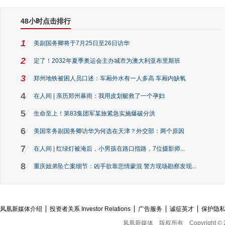
48小时点击排行
1
美副国务卿将于7月25日至26日访华
2
定了！2032年夏季奥运会主办城市为澳大利亚布里斯班
3
郑州地铁被困人员口述：车厢外水有一人多高 车厢内缺氧
4
在人间 | 亲历郑州暴雨：我用皮划艇救了一个孕妇
5
生命至上！第83集团军某旅紧急实施爆破分洪
6
美国常务副国务卿访华为何选在天津？外交部：两个原因
7
在人间 | 红绿灯被淹后，小男孩在路口指路，7位摄影师...
8
重庆姐弟坠亡案细节：凶手欲靠悲情蒙混 警方现场勘察发现...
凤凰新媒体介绍
投资者关系 Investor Relations
广告服务
诚征英才
保护隐
凤凰新媒体
版权所有
Copyright © 