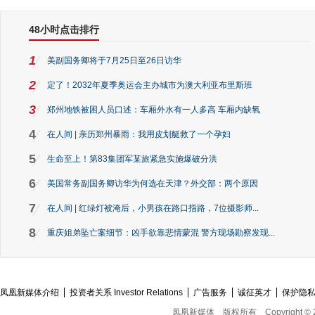
48小时点击排行
1
美副国务卿将于7月25日至26日访华
2
定了！2032年夏季奥运会主办城市为澳大利亚布里斯班
3
郑州地铁被困人员口述：车厢外水有一人多高 车厢内缺氧
4
在人间 | 亲历郑州暴雨：我用皮划艇救了一个孕妇
5
生命至上！第83集团军某旅紧急实施爆破分洪
6
美国常务副国务卿访华为何选在天津？外交部：两个原因
7
在人间 | 红绿灯被淹后，小男孩在路口指路，7位摄影师...
8
重庆姐弟坠亡案细节：凶手欲靠悲情蒙混 警方现场勘察发现...
凤凰新媒体介绍
投资者关系 Investor Relations
广告服务
诚征英才
保护隐
凤凰新媒体
版权所有
Copyright © 