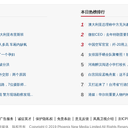
本日热榜排行
1
澳大利亚总理称中方无兴
2
澳大利亚布里斯班
微软CEO：去年特朗普要我们收
3
人多高 车厢内缺氧
中国空军官宣：歼-20用
4
了一个孕妇
女排国手晒全队聚餐照！
5
破分洪
河南醉汉闯进小学打校长，
6
外交部：两个原因
白宫回应孟晚舟案：这不
7
路，7位摄影师...
又打起来了！台湾省“行政院
8
警方现场勘察发现...
港媒：华尔街重要人物约翰·
广告服务
诚征英才
保护隐私权
免责条款
意见反馈
凤凰卫视介绍
京ICP
新媒体
版权所有
Copyright © 2019 Phoenix New Media Limited All Rights Reser