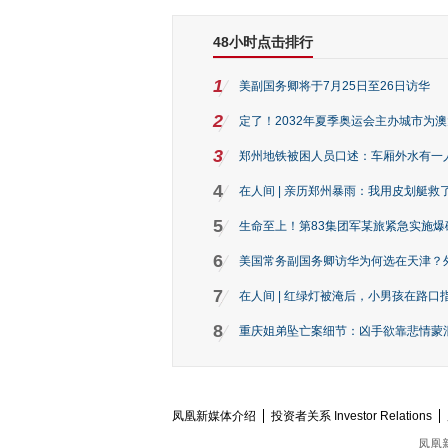
48小时点击排行
1
美副国务卿将于7月25日至26日访华
2
定了！2032年夏季奥运会主办城市为
3
郑州地铁被困人员口述：车厢外水有一
4
在人间 | 亲历郑州暴雨：我用皮划艇救
5
生命至上！第83集团军某旅紧急实施爆
6
美国常务副国务卿访华为何选在天津？
7
在人间 | 红绿灯被淹后，小男孩在路口指
8
重庆姐弟坠亡案细节：凶手欲靠悲情蒙混 
凤凰新媒体介绍
投资者关系 Investor Relations
凤凰