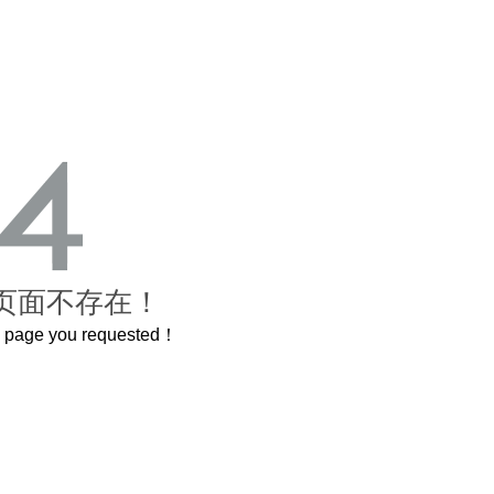
页面不存在！
he page you requested！
曲奇届的“爱马仕”把你的爱封在罐子里送给TA