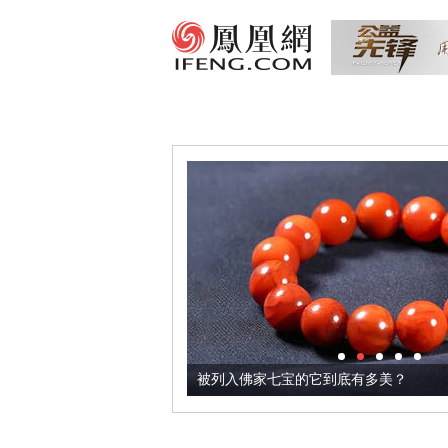
把它加到了牛轧糖里
被列入佛家七宝的它到底有多美？