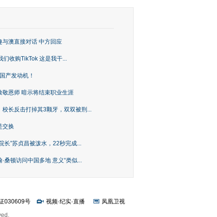
趣与澳直接对话 中方回应
购TikTok 这是我干...
上国产发动机！
致敬恩师 暗示将结束职业生涯
校长反击打掉其3颗牙，双双被刑...
是交换
长”苏贞昌被泼水，22秒完成...
桑顿访问中国多地 意义“类似...
证030609号
视频
·
纪实
·
直播
凤凰卫视
ved.