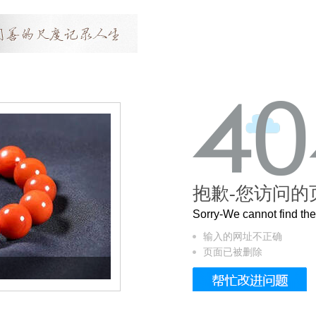
抱歉-您访问的
Sorry-We cannot find t
输入的网址不正确
页面已被删除
这个3.2米的长卷，还原了600岁的紫禁城