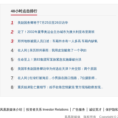
48小时点击排行
1
美副国务卿将于7月25日至26日访华
2
定了！2032年夏季奥运会主办城市为澳大利亚布里斯班
3
郑州地铁被困人员口述：车厢外水有一人多高 车厢内缺氧
4
在人间 | 亲历郑州暴雨：我用皮划艇救了一个孕妇
5
生命至上！第83集团军某旅紧急实施爆破分洪
6
美国常务副国务卿访华为何选在天津？外交部：两个原因
7
在人间 | 红绿灯被淹后，小男孩在路口指路，7位摄影师...
8
重庆姐弟坠亡案细节：凶手欲靠悲情蒙混 警方现场勘察发现...
凤凰新媒体介绍
投资者关系 Investor Relations
广告服务
诚征英才
保护隐
凤凰新媒体
版权所有
Copyright © 