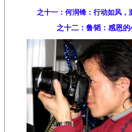
之十一：
何润锋：行动
如风，
之十二：
鲁韬：感恩的