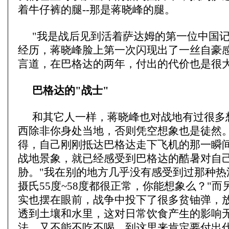
着牛仔裤的腿--那是蒋晓峰的腿。
"我是战后见到活着萨达姆的第一位中国记
经历，蒋晓峰脸上第一次闪现出了一丝自豪
言道，在巴格达的两年，付出的代价也是很
巴格达的"战士"
和其它人一样，蒋晓峰也对战地有过很多
西除非你身处当地，否则凭空想象也是徒然
得，自己刚刚抵达巴格达走下飞机的那一瞬
战地景象，就已经感受到巴格达的酷暑对自
胁。"我在别的地方几乎没有感受到过那种热
摄氏55度~58度都很正常，你能想象么？"
实也摆在眼前，战争中投下了很多贫铀弹，
透到土壤和水里，这对日常饮食产生的影响无
法，又不能不吃不喝，到这里来肯定要付出代