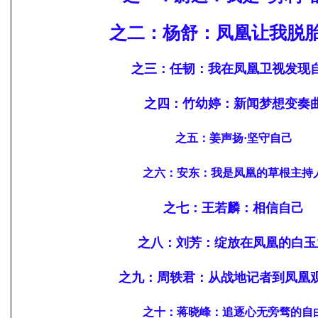
之二：杨舒：
凤凰让我脱
之三：任韧：我在
凤凰卫视发现
之四：
竹幼婷：
新闻梦想变奏
之五：
姜声扬·坚守自己
之六：
安东：我是凤凰的草根主持
之七：
王若麟：
相信自己
之八：
刘芳：绽放在凤凰的白玉
之九：
周轶君：从战地记
者到凤凰
之十：
蒋晓峰：追逐
心无旁骛的自