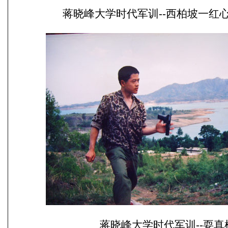
蒋晓峰大学时代军训--西柏坡一红
蒋晓峰大学时代军训--耍真