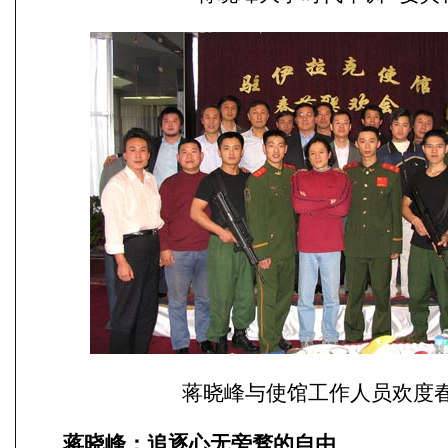
蒋晓峰与使馆工作人员欢度
蒋晓峰：追逐心无旁骛的自由