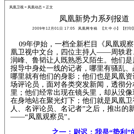
凤凰卫视
>
凤凰动态
> 正文
凤凰新势力系列报道
2009年12月01日 17:05
凤凰网专稿
【
大
中
小
】 【
打印
09年伊始，一档全新栏目《凤凰观
凰卫视中文台，四位主持人——周轶君
润峰、鲁韬让人既熟悉又陌生。他们是
报导中身处一线的记者，哪里有骚乱、
哪里就有他们的身影；他们也是凤凰资
场评论员，面对各类突发新闻，透彻分
里；他们经常出现在镜头里，却从没像
在身地站在聚光灯下；他们就是凤凰卫
人、名评论员、名记者”之后，推出的
——“凤凰观察员”。
之一：
尉迟：我是“势利”