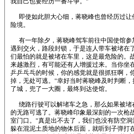
我自己也要经历一番斗争。"
即使如此胆大心细，蒋晓峰也曾经历过让
险境。
有一年除夕，蒋晓峰驾车前往中国使馆参
遇到交火，路段封锁，于是连人带车被堵在了
们最怕的就是被堵在车里，这是最危险的。
来越激烈，有可能还有人增援过来。当你坐
乒乒乓乓的时候，你的感觉就是很抓狂啊，
掉，无处可逃。"幸好当时蒋晓峰及时判断，
了城，兜了一大圈，最终到达使馆。
绕路行驶可以解堵车之急，那么如果被堵
的无路可逃了。蒋晓峰印象最深刻的一次枪
室门口。"真是出不去了，我们也没有防空洞
躲在混泥土质地的物体后面，就听到子弹打