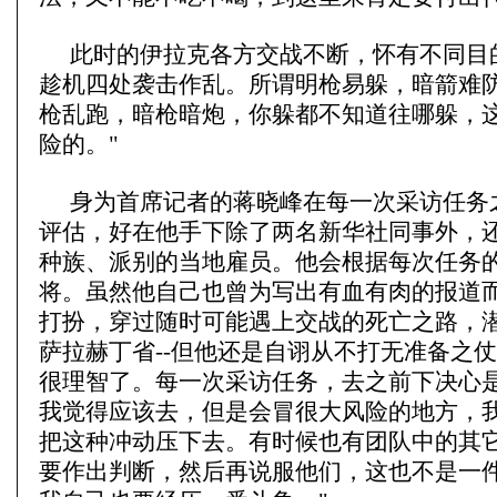
此时的伊拉克各方交战不断，怀有不同目
趁机四处袭击作乱。所谓明枪易躲，暗箭难防
枪乱跑，暗枪暗炮，你躲都不知道往哪躲，
险的。"
身为首席记者的蒋晓峰在每一次采访任务
评估，好在他手下除了两名新华社同事外，
种族、派别的当地雇员。他会根据每次任务
将。虽然他自己也曾为写出有血有肉的报道而
打扮，穿过随时可能遇上交战的死亡之路，
萨拉赫丁省--但他还是自诩从不打无准备之仗
很理智了。每一次采访任务，去之前下决心
我觉得应该去，但是会冒很大风险的地方，
把这种冲动压下去。有时候也有团队中的其
要作出判断，然后再说服他们，这也不是一