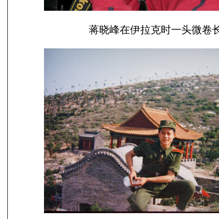
蒋晓峰在伊拉克时一头微卷