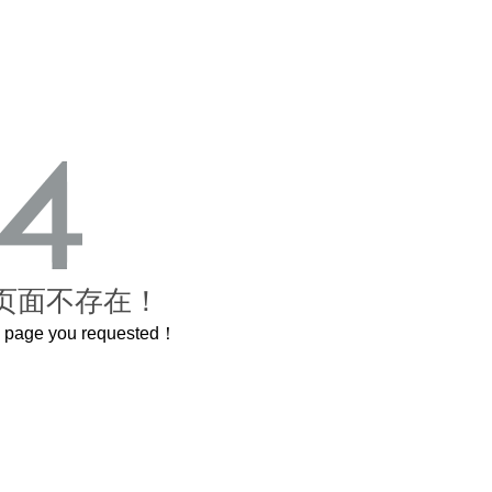
页面不存在！
he page you requested！
曲奇届的“爱马仕”把你的爱封在罐子里送给TA