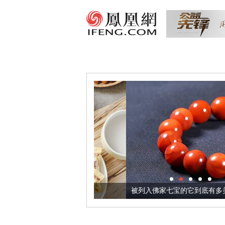
把它加到了牛轧糖里
被列入佛家七宝的它到底有多美？