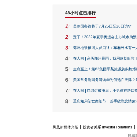
48小时点击排行
1
美副国务卿将于7月25日至26日访华
2
定了！2032年夏季奥运会主办城市为
3
郑州地铁被困人员口述：车厢外水有一
4
在人间 | 亲历郑州暴雨：我用皮划艇救
5
生命至上！第83集团军某旅紧急实施爆
6
美国常务副国务卿访华为何选在天津？
7
在人间 | 红绿灯被淹后，小男孩在路口指
8
重庆姐弟坠亡案细节：凶手欲靠悲情蒙混 
凤凰新媒体介绍
投资者关系 Investor Relations
凤凰