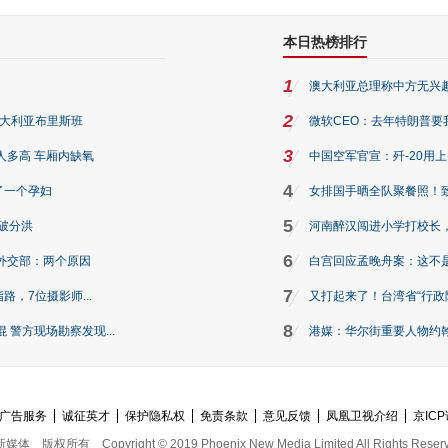
本日热榜排行
1
澳大利亚总理称中方无兴
2
澳大利亚布里斯班
微软CEO：去年特朗普要我们收
3
人多高 车厢内缺氧
中国空军官宣：歼-20用
4
了一个孕妇
女排国手晒全队聚餐照！
5
破分洪
河南醉汉闯进小学打校长，
6
外交部：两个原因
白宫回应孟晚舟案：这不
7
路，7位摄影师...
又打起来了！台湾省“行政院
8
警方现场勘察发现...
港媒：华尔街重要人物约翰·
广告服务
诚征英才
保护隐私权
免责条款
意见反馈
凤凰卫视介绍
京ICP
新媒体
版权所有
Copyright © 2019 Phoenix New Media Limited All Rights Reser