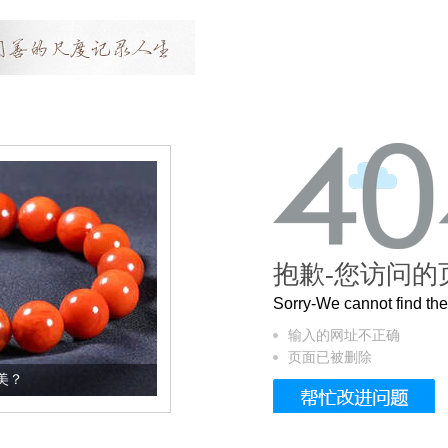
抱歉-您访问的
Sorry-We cannot find t
输入的网址不正确
页面已被删除
这个3.2米的长卷，还原了600岁的紫禁城