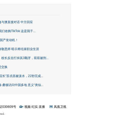
趣与澳直接对话 中方回应
购TikTok 这是我干...
上国产发动机！
致敬恩师 暗示将结束职业生涯
校长反击打掉其3颗牙，双双被刑...
是交换
长”苏贞昌被泼水，22秒完成...
桑顿访问中国多地 意义“类似...
证030609号
视频
·
纪实
·
直播
凤凰卫视
ved.