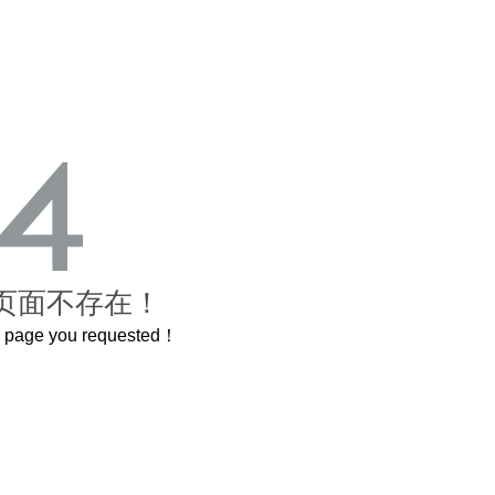
页面不存在！
he page you requested！
曲奇届的“爱马仕”把你的爱封在罐子里送给TA