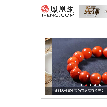
把它加到了牛轧糖里
被列入佛家七宝的它到底有多美？