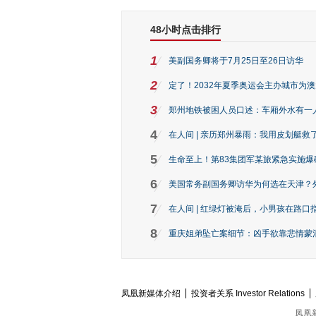
48小时点击排行
1
美副国务卿将于7月25日至26日访华
2
定了！2032年夏季奥运会主办城市为
3
郑州地铁被困人员口述：车厢外水有一
4
在人间 | 亲历郑州暴雨：我用皮划艇救
5
生命至上！第83集团军某旅紧急实施爆
6
美国常务副国务卿访华为何选在天津？
7
在人间 | 红绿灯被淹后，小男孩在路口指
8
重庆姐弟坠亡案细节：凶手欲靠悲情蒙混 
凤凰新媒体介绍
投资者关系 Investor Relations
凤凰