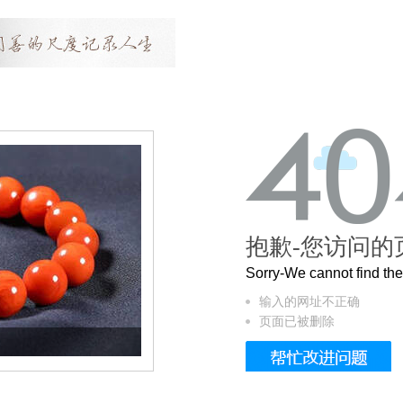
抱歉-您访问的
Sorry-We cannot find t
输入的网址不正确
页面已被删除
这个3.2米的长卷，还原了600岁的紫禁城