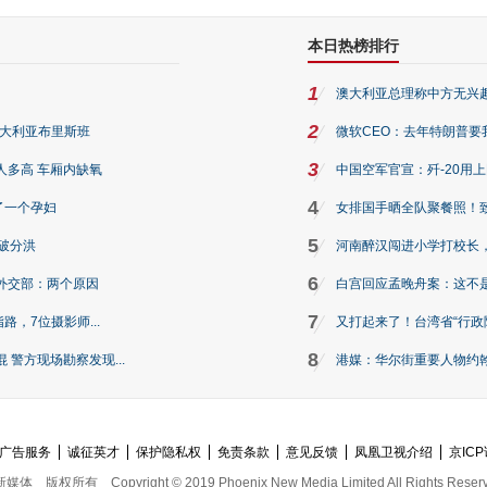
本日热榜排行
1
澳大利亚总理称中方无兴
2
澳大利亚布里斯班
微软CEO：去年特朗普要我们收
3
人多高 车厢内缺氧
中国空军官宣：歼-20用
4
了一个孕妇
女排国手晒全队聚餐照！
5
破分洪
河南醉汉闯进小学打校长，
6
外交部：两个原因
白宫回应孟晚舟案：这不
7
路，7位摄影师...
又打起来了！台湾省“行政院
8
警方现场勘察发现...
港媒：华尔街重要人物约翰·
广告服务
诚征英才
保护隐私权
免责条款
意见反馈
凤凰卫视介绍
京ICP
新媒体
版权所有
Copyright © 2019 Phoenix New Media Limited All Rights Reser