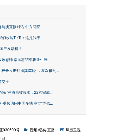
趣与澳直接对话 中方回应
购TikTok 这是我干...
上国产发动机！
致敬恩师 暗示将结束职业生涯
校长反击打掉其3颗牙，双双被刑...
是交换
长”苏贞昌被泼水，22秒完成...
桑顿访问中国多地 意义“类似...
证030609号
视频
·
纪实
·
直播
凤凰卫视
ved.