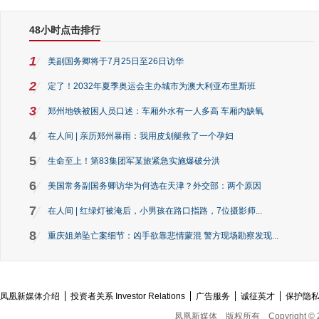
48小时点击排行
1
美副国务卿将于7月25日至26日访华
2
定了！2032年夏季奥运会主办城市为澳大利亚布里斯班
3
郑州地铁被困人员口述：车厢外水有一人多高 车厢内缺氧
4
在人间 | 亲历郑州暴雨：我用皮划艇救了一个孕妇
5
生命至上！第83集团军某旅紧急实施爆破分洪
6
美国常务副国务卿访华为何选在天津？外交部：两个原因
7
在人间 | 红绿灯被淹后，小男孩在路口指路，7位摄影师...
8
重庆姐弟坠亡案细节：凶手欲靠悲情蒙混 警方现场勘察发现...
凤凰新媒体介绍
投资者关系 Investor Relations
广告服务
诚征英才
保护隐
凤凰新媒体
版权所有
Copyright © 