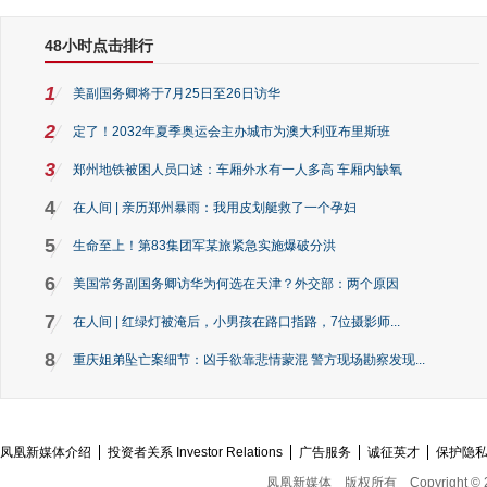
48小时点击排行
1
美副国务卿将于7月25日至26日访华
2
定了！2032年夏季奥运会主办城市为澳大利亚布里斯班
3
郑州地铁被困人员口述：车厢外水有一人多高 车厢内缺氧
4
在人间 | 亲历郑州暴雨：我用皮划艇救了一个孕妇
5
生命至上！第83集团军某旅紧急实施爆破分洪
6
美国常务副国务卿访华为何选在天津？外交部：两个原因
7
在人间 | 红绿灯被淹后，小男孩在路口指路，7位摄影师...
8
重庆姐弟坠亡案细节：凶手欲靠悲情蒙混 警方现场勘察发现...
凤凰新媒体介绍
投资者关系 Investor Relations
广告服务
诚征英才
保护隐
凤凰新媒体
版权所有
Copyright © 