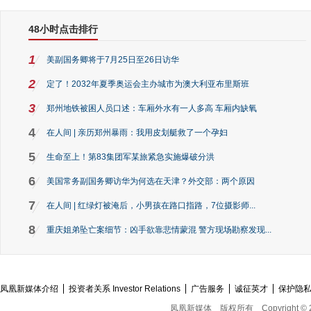
48小时点击排行
1
美副国务卿将于7月25日至26日访华
2
定了！2032年夏季奥运会主办城市为澳大利亚布里斯班
3
郑州地铁被困人员口述：车厢外水有一人多高 车厢内缺氧
4
在人间 | 亲历郑州暴雨：我用皮划艇救了一个孕妇
5
生命至上！第83集团军某旅紧急实施爆破分洪
6
美国常务副国务卿访华为何选在天津？外交部：两个原因
7
在人间 | 红绿灯被淹后，小男孩在路口指路，7位摄影师...
8
重庆姐弟坠亡案细节：凶手欲靠悲情蒙混 警方现场勘察发现...
凤凰新媒体介绍
投资者关系 Investor Relations
广告服务
诚征英才
保护隐
凤凰新媒体
版权所有
Copyright © 