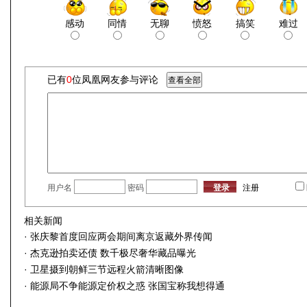
感动
同情
无聊
愤怒
搞笑
难过
已有
0
位凤凰网友参与评论
用户名
密码
注册
相关新闻
·
张庆黎首度回应两会期间离京返藏外界传闻
·
杰克逊拍卖还债 数千极尽奢华藏品曝光
·
卫星摄到朝鲜三节远程火箭清晰图像
·
能源局不争能源定价权之惑 张国宝称我想得通