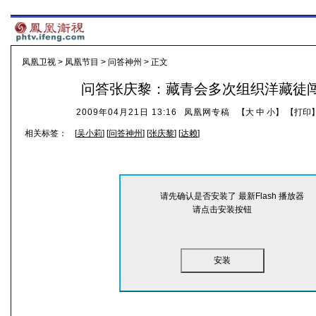
凤凰卫视
>
凤凰节目
>
问答神州
> 正文
问答张庆黎：藏青会多次组织洋藏徒
2009年04月21日 13:16
凤凰网专稿
【
大
中
小
】 【
打印
相关标签：
[
吴小莉
] [
问答神州
] [
张庆黎
] [
达赖
]
请先确认是否安装了 最新Flash 播放器
请点击安装按钮
安装