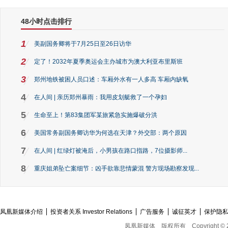
48小时点击排行
1
美副国务卿将于7月25日至26日访华
2
定了！2032年夏季奥运会主办城市为澳大利亚布里斯班
3
郑州地铁被困人员口述：车厢外水有一人多高 车厢内缺氧
4
在人间 | 亲历郑州暴雨：我用皮划艇救了一个孕妇
5
生命至上！第83集团军某旅紧急实施爆破分洪
6
美国常务副国务卿访华为何选在天津？外交部：两个原因
7
在人间 | 红绿灯被淹后，小男孩在路口指路，7位摄影师...
8
重庆姐弟坠亡案细节：凶手欲靠悲情蒙混 警方现场勘察发现...
凤凰新媒体介绍
投资者关系 Investor Relations
广告服务
诚征英才
保护隐
凤凰新媒体
版权所有
Copyright © 