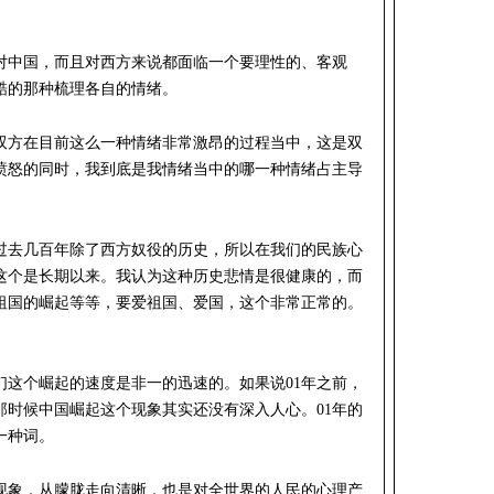
对中国，而且对西方来说都面临一个要理性的、客观
酷的那种梳理各自的情绪。
双方在目前这么一种情绪非常激昂的过程当中，这是双
愤怒的同时，我到底是我情绪当中的哪一种情绪占主导
过去几百年除了西方奴役的历史，所以在我们的民族心
这个是长期以来。我认为这种历史悲情是很健康的，而
祖国的崛起等等，要爱祖国、爱国，这个非常正常的。
。
们这个崛起的速度是非一的迅速的。如果说01年之前，
那时候中国崛起这个现象其实还没有深入人心。01年的
一种词。
现象，从朦胧走向清晰，也是对全世界的人民的心理产