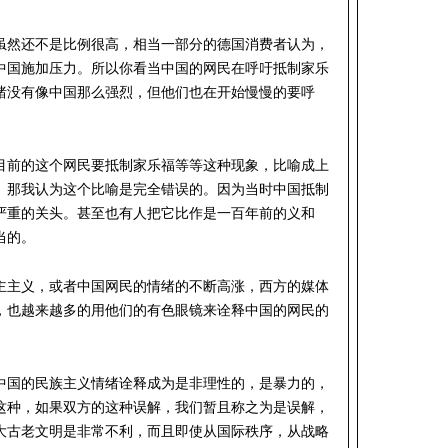
虽然还不是比例很高，相当一部分的德国消费者认为，
中国施加压力。所以你看当中国的网民在呼吁抵制家乐
绪没有像中国那么强烈，但他们也在开始慢慢的要呼
目前的这个网民要抵制家乐福等等这种现象，比喻成上
。那我认为这个比喻是完全错误的。因为当时中国抵制
严重的关头。甚至也有人把它比作是一百年前的义和
当的。
主主义，或者中国网民的情绪的不断高涨，西方的媒体
，也越来越多的用他们的有色眼镜来诠释中国的网民的
中国的民族主义情绪诠释成为是非理性的，是暴力的，
这种，如果双方的这种误解，我们暂且称之为是误解，
大古老文明是非常不利，而且即使从国际秩序，从战略