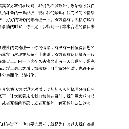
其实双方我们在民间，我们先不谈政治，政治刚才我们
政治斗争的一条战线。现在我们聚焦在我们民间的情绪
来，好好的细心的来梳理一下。双方都有，黑格尔说存
样事情的时候，你一定可以找到一个非常合理的借口来
要理性的去梳理一下你的情绪，有没有一种值得反思的
为其实当然现在从短期上来说，双方很难达到最近一段
在浪尖上。问一下这个风头浪尖走有一天会退的，退完
深层浮上表层之后，如果我们引导得好的话，也许不是
使它表面化、清晰化。
？其实我认为要通过对话，要切切实实的梳理好各自的
底下，让大家看未来我们如何在目前，我们巨大的分歧
。或者互相的容忍，或者互相的一种互相的认知这么一
已经讲过了，他们要去思考，就是为什么过去我们都很