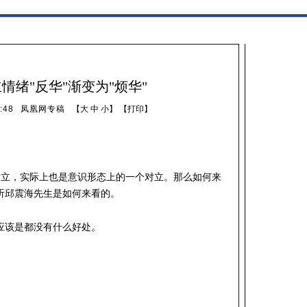
情绪"反华"渐变为"烦华"
:48
凤凰网专稿
【
大
中
小
】 【
打印
】
对立，实际上也是意识形态上的一个对立。那么如何来
听邱震海先生是如何来看的。
应该是都没有什么好处。