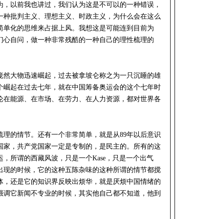
为，以前我也讲过，我们认为这是不可以的一种错误，
一种批判主义、理想主义、时政主义，为什么会在这么
简单化的思维来占据上风。我想这是可能连到目前为
扪心自问，做一种非常残酷的一种自己的理性梳理的
。
庞然大物迅速崛起，过去被拿坡仑称之为一只沉睡的雄
个崛起在过去七年，就在中国筹备奥运会的这个七年时
论在能源、在市场、在劳力、在人力资源，都对世界各
梳理的情节。还有一个非常简单，就是从89年以后意识
国家，共产党国家一定是专制的，是民主的。所有的这
，所谓的西藏风波，只是一个Kase，只是一个出气
出现的时候，它的这种五陈杂味的这种所谓的情节都搅
体，还是它的知识界反映出烦华，就是厌烦中国情绪的
强调它新闻不专业的时候，其实他自己都不知道，他到