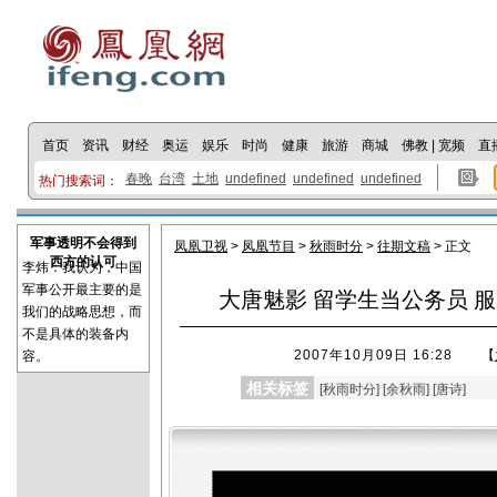
首页
资讯
财经
奥运
娱乐
时尚
健康
旅游
商城
佛教
|
宽频
直
春晚
台湾
土地
undefined
undefined
undefined
热门搜索词：
军事透明不会得到
凤凰卫视
>
凤凰节目
>
秋雨时分
>
往期文稿
> 正文
西方的认可
李炜：我认为，中国
军事公开最主要的是
大唐魅影 留学生当公务员 
我们的战略思想，而
不是具体的装备内
2007年10月09日 16:28
【
容。
相关标签
[
秋雨时分
] [
余秋雨
] [
唐诗
]