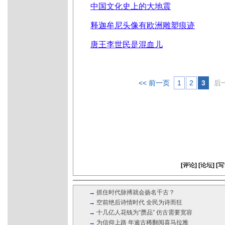
中国文化史上的大地震
释迦牟尼头像有欧洲雕塑痕迹
唐王李世民是混血儿
<< 前一页
1
2
3
后一
[
评论
] [
论坛
] [
写
→
抓住时代脉搏就会扬名千古？
→
空前绝后诗情时代 全民为诗而狂
→
十几亿人花钱为“赝品” 仿古需要宽容
→
为信仰上路 年逾古稀翻阅喜马拉雅