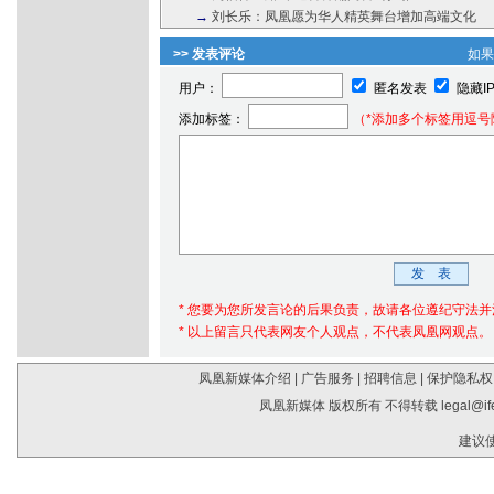
→
刘长乐：凤凰愿为华人精英舞台增加高端文化
>> 发表评论
如
用户：
匿名发表
隐藏I
添加标签：
（*添加多个标签用逗号
* 您要为您所发言论的后果负责，故请各位遵纪守法
* 以上留言只代表网友个人观点，不代表凤凰网观点。
凤凰新媒体介绍
|
广告服务
|
招聘信息
|
保护隐私权
凤凰新媒体 版权所有 不得转载
legal@i
建议使