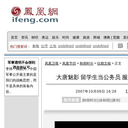
首页
资讯
财经
奥运
娱乐
时尚
健康
旅游
商城
佛教
|
宽频
直
春晚
台湾
土地
undefined
undefined
undefined
热门搜索词：
军事透明不会得到
凤凰卫视
>
凤凰节目
>
秋雨时分
>
往期文稿
> 正文
西方的认可
李炜：我认为，中国
军事公开最主要的是
大唐魅影 留学生当公务员 
我们的战略思想，而
不是具体的装备内
2007年10月09日 16:28
【
容。
相关标签
[
秋雨时分
] [
余秋雨
] [
唐诗
]