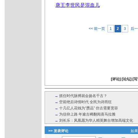
唐王李世民是混血儿
<< 前一页
1
2
3
后一
[
评论
] [
论坛
] [
写
→
抓住时代脉搏就会扬名千古？
→
空前绝后诗情时代 全民为诗而狂
→
十几亿人花钱为“赝品” 仿古需要宽容
→
为信仰上路 年逾古稀翻阅喜马拉雅
→
刘长乐：凤凰愿为华人精英舞台增加高端文化
>> 发表评论
如