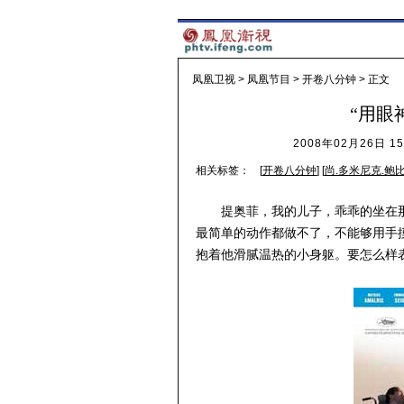
凤凰卫视
>
凤凰节目
>
开卷八分钟
> 正文
“用眼
2008年02月26日 15
相关标签：
[
开卷八分钟
] [
尚.多米尼克.鲍
提奥菲，我的儿子，乖乖的坐在
最简单的动作都做不了，不能够用手
抱着他滑腻温热的小身躯。要怎么样