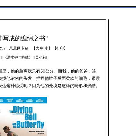
神写成的缠绵之书”
:57
凤凰网专稿
【
大
中
小
】 【
打印
】
比
] [
《潜水钟与蝴蝶》
] [
吴小莉
]
那里，他的脸离我只有50公分。而我，他的爸爸，连
摸摸他浓密的头发，捏捏他脖子后面柔软的细毛，紧紧
表达这种感受呢？因为他的处境是这样的畸形和残酷。