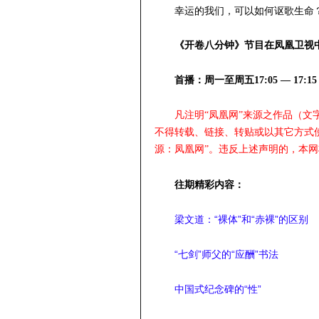
幸运的我们，可以如何讴歌生命
《开卷八分钟》节目在凤凰卫视
首播：周一至周五17:05 — 17:15
凡注明“凤凰网”来源之作品（
不得转载、链接、转贴或以其它方式
源：凤凰网”。违反上述声明的，本
往期精彩内容：
梁文道：“裸体”和“赤裸”的区别
“七剑”师父的“应酬”书法
中国式纪念碑的“性”