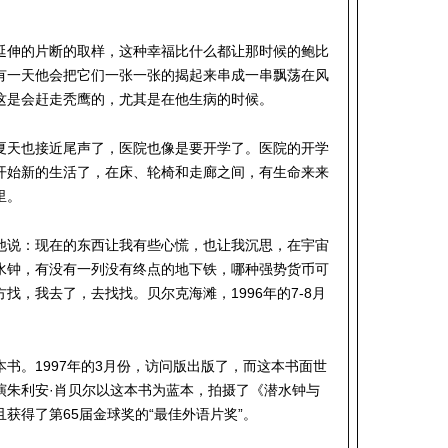
延伸的片断的取样，这种幸福比什么都让那时候的鲍比
有一天他会把它们一张一张的揭起来串成一串飘荡在风
这是会赶走秃鹰的，尤其是在他生病的时候。
夏天也接近尾声了，医院也像是要开学了。医院的开学
开始新的生活了，在床、轮椅和走廊之间，有生命来来
里。
他说：现在的东西让我有些心慌，也让我沉思，在宇宙
水钟，有没有一列没有终点的地下铁，哪种强势货币可
找，我去了，去找找。贝尔克海滩，1996年的7-8月
书。1997年的3月份，访问版出版了，而这本书面世
演朱利安·肖贝尔以这本书为蓝本，拍摄了《潜水钟与
获得了第65届金球奖的“最佳外语片奖”。