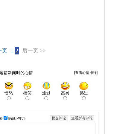
一页
1
2
后一页 >>
这篇新闻时的心情
[
查看心情排行
]
愤怒
搞笑
难过
高兴
路过
表
隐藏IP地址