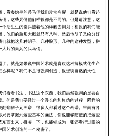
俑，看秦始皇的兵马俑我们常常夸耀，就是说他们看起
马俑，这些兵俑他们样貌都是不同的。但是请注意，这
一个活生生的秦兵照着他的样貌去刻划；相反的我们能
俑，他们的脸形大概就只有八种。然后他胡子又给分好
我们就把这几种胡子、几种脸形、几种的这种发型，拼
一大片的秦兵的兵马俑。
题了。就是如果说中国艺术就是喜欢这种搞模式化生产
怎么样呢？我们不是很强调创造，很强调自然的天性
。
我们看看书法，书法这个东西，我们虽然强调的是要自
候。但是我们要经过一个漫长的和模仿的过程，同样的
去翻翻解子元画谱，很多人都看过这个画谱。里面有各
你只要掌握到这些基本的画法，你也能够随便的把这些
些东西出来，拼凑一下，也能够成为一张还看得过眼的
中国艺术创造的一个秘密了。