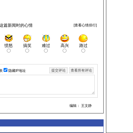
这篇新闻时的心情
[
查看心情排行
]
愤怒
搞笑
难过
高兴
路过
表
隐藏IP地址
编辑： 王文静