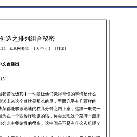
创造之排列组合秘密
:11
凤凰网专稿
【
大
中
小
】 【
打印
】
中文台播出
15
国餐馆吃饭其中一件最让他们觉得奇怪的事情是什么
你送上来这个菜牌是那么的厚，里面几乎有几百样的
些菜都能够很迅速的在几分钟之内上桌，这跟一般去一
因为在一个西餐厅吃饭的话，你会发现这个菜牌一般来
都会比中餐馆慢的很多，这中间是不是有什么玄机呢？