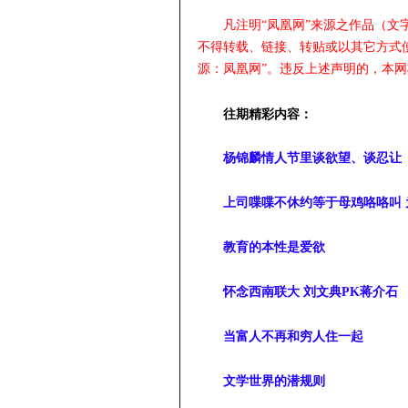
凡注明“凤凰网”来源之作品（
不得转载、链接、转贴或以其它方式
源：凤凰网”。违反上述声明的，本
往期精彩内容：
杨锦麟情人节里谈欲望、谈忍让
上司喋喋不休约等于母鸡咯咯叫 
教育的本性是爱欲
怀念西南联大 刘文典PK蒋介石
当富人不再和穷人住一起
文学世界的潜规则