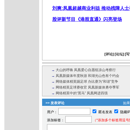
刘爽:凤凰超越商业利益 推动残障人
股评新节目《港股直通》闪亮登场
[
评论
] [
论坛
] [
写
→
大山的呼唤 凤凰爱心自愿组凉山考察行
→
凤凰新媒体年度秋游 和湖光山色有个约会
→
网络媒体精英踢足球 办比赛为“和谐”竞争
→
网络精英足球赛收官 凤凰新媒体勇夺季军
→
网络精英中的“黑马” 凤凰网进四强
>> 发表评论
如
用户：
匿名发表
隐藏I
添加标签：
（*添加多个标签用逗号