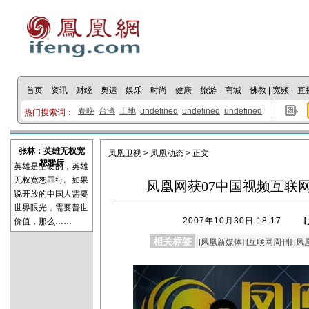
首页
资讯
财经
奥运
娱乐
时尚
健康
旅游
商城
佛教
|
宽频
直
春晚
台湾
土地
undefined
undefined
undefined
热门搜索词：
张林：英雄无权宽
凤凰卫视
>
凤凰动态
> 正文
恕罪行
英雄是坚硬的，英雄
无权宽恕罪行。如果
凤凰网获07中国视频互联
说开放的中国人需要
世界眼光，需要普世
2007年10月30日 18:17
【
价值，那么……
相关标签
[
凤凰新媒体
] [
互联网周刊
] [
凤