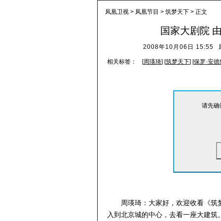
凤凰卫视
>
凤凰节目
>
筑梦天下
> 正文
国家大剧院 
2008年10月06日 15:55
相关标签：
[
周瑛琦
] [
筑梦天下
] [
保罗·安德
请先确认
周瑛琦：大家好，欢迎收看《筑
入到北京城的中心，去看一座大建筑