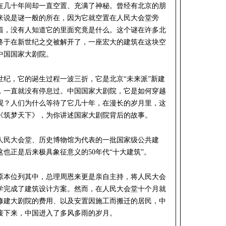
在几十年间却一直空置、充满了神秘。曾经有北京的朋
来说是谜一般的所在，因为它就空置在人民大会堂旁
着，没有人知道它的里面究竟是什么。这个谜在许多北
终于在新世纪之交被解开了，一座宏大的建筑在这块空
中国国家大剧院。
世纪，它的诞生过程一波三折，它是北京“未来派”新建
，一直就没有停息过。中国国家大剧院，它是如何穿越
观？人们为什么等待了它几十年，在漫长的岁月里，这
《筑梦天下》，为你讲述国家大剧院背后的故事。
以人民大会堂、历史博物馆为代表的一批国家级公共建
也正是后来极具象征意义的50年代“十大建筑”。
原本位列其中，总理周恩来更是亲自主持，将人民大会
学完成了建筑设计方案。然而，在人民大会堂十个月就
修建大剧院的费用、以及安置因施工而搬迁的居民，中
接下来，中国进入了多风多雨的岁月。