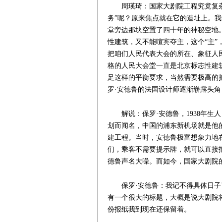
周瑛琦：国家大剧院工程究竟复
务”呢？原来焦点就在它的造址上。
堂旁边那块空置了四十年的神秘空地
性建筑，又不能喧宾夺主，这个“主
把咱们人民代表大会的所在、象征人
格的人民大会堂一直是北京标志性建筑
足这样的平衡要求，当然需要极高的
罗·安德鲁的法国设计师逐渐崭露头角
解说：保罗·安德鲁，1938年
划而闻名，中国的浦东新机场就是他
建工程。当时，安德鲁极富想象力地
们，乘客不需要提示牌，就可以直接
德鲁声名大噪。而如今，国家大剧院
保罗·安德鲁：我记不得具体日
有一个很大的标题，大概是说大剧院
份报纸我到现在还保留着。