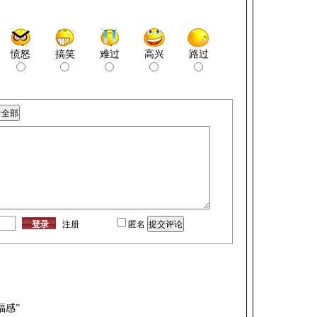
愤怒
搞笑
难过
高兴
路过
注册
匿名
福感”