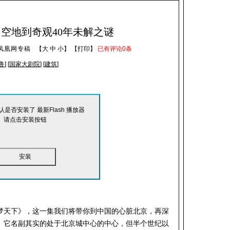
由空地到奇观40年未解之谜
凤凰网专稿
【
大
中
小
】 【
打印
】
已有评论
0
条
鲁
] [
国家大剧院
] [
建筑
]
是否安装了 最新Flash 播放器
请点击安装按钮
安装
梦天下》，这一集我们将带你到中国的心脏北京，再深
。它名副其实的处于北京城中心的中心，但半个世纪以