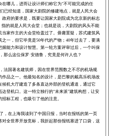
杂在哪儿，进而让设计师们称它为“不可能完成的任
我们已经知道，国家大剧院的修建地点，就是人民大会
。政府的要求是，既要让国家大剧院成为北京新的标志
”，指的就是人民大会堂；也就是说，大剧院的风头不能
民当家作主的大会堂给盖过了。毋庸置疑，苏式建筑风
之一，但它毕竟是50年代的产物；40年过去了，要满
把握能力和设计智慧。第一轮方案评审过后，一个叫保
，那么这位保罗·安德鲁，究竟是何许人也？
生人，法国著名建筑师，因在世界范围数之不尽的机场规
的作品之一。他最知名的设计，是巴黎的戴高乐机场改
在候机大厅建造了多条直达外部的登机通道，通过它
抵达登机口。这一特立独行的“未来派”建筑构想，让安
的招标工程，也吸引了他的注意。
子了，在上海我读到了中国日报，当时在报纸的第一页
将对全世界开放竞标，我折起那份报纸塞进了口袋，这