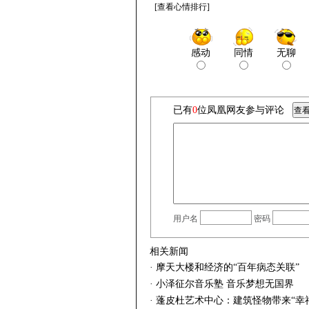
[
查看心情排行
]
感动
同情
无聊
已有
0
位凤凰网友参与评论
用户名
密码
相关新闻
·
摩天大楼和经济的“百年病态关联”
·
小泽征尔音乐塾 音乐梦想无国界
·
蓬皮杜艺术中心：建筑怪物带来“幸