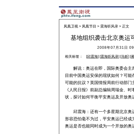
凤凰卫视
>
凤凰节目
>
震海听风录
> 正文
基地组织袭击北京奥运可
2008年07月31日 09
相关标签：
[
邱震海
] [
震海听风录
] [
马昕
] [
解说：奥运在即，国际奥委会主
目前中国奥运安保的现状如何？可能
可能的抗议？英国情报局前行动部门
《人民日报》前副总编辑周瑞金、时
状，探讨如何平衡平安奥运及开放奥
邱震海：还有一个多星期北京奥
形容恐怕毫不为过，平安奥运已经成
奥运是否也能同时成为一个开放的奥