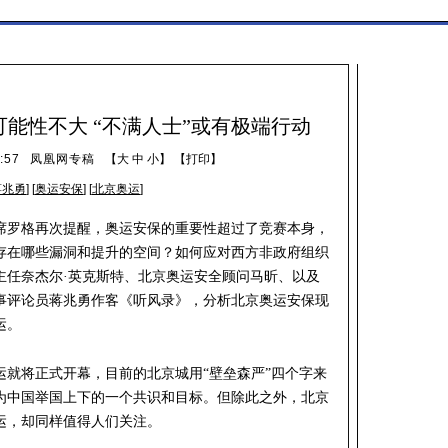
能性不大 “不满人士”或有极端行动
:57
凤凰网专稿
【
大
中
小
】 【
打印
】
蒋兆勇
] [
奥运安保
] [
北京奥运
]
席罗格再次提醒，奥运安保的重要性超过了竞赛本身，
存在哪些漏洞和提升的空间？如何应对西方非政府组织
主任奈杰尔·英克斯特、北京奥运安全顾问马昕、以及
事评论员蒋兆勇作客《听风录》，分析北京奥运安保现
运。
运就将正式开幕，目前的北京城用“壁垒森严”四个字来
为中国举国上下的一个共识和目标。但除此之外，北京
运，却同样值得人们关注。