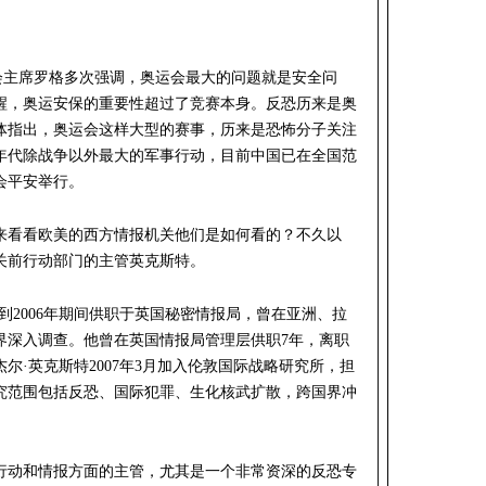
奥委会主席罗格多次强调，奥运会最大的问题就是安全问
醒，奥运安保的重要性超过了竞赛本身。反恐历来是奥
体指出，奥运会这样大型的赛事，历来是恐怖分子关注
年代除战争以外最大的军事行动，目前中国已在全国范
会平安举行。
来看看欧美的西方情报机关他们是如何看的？不久以
关前行动部门的主管英克斯特。
年到2006年期间供职于英国秘密情报局，曾在亚洲、拉
界深入调查。他曾在英国情报局管理层供职7年，离职
尔·英克斯特2007年3月加入伦敦国际战略研究所，担
究范围包括反恐、国际犯罪、生化核武扩散，跨国界冲
行动和情报方面的主管，尤其是一个非常资深的反恐专