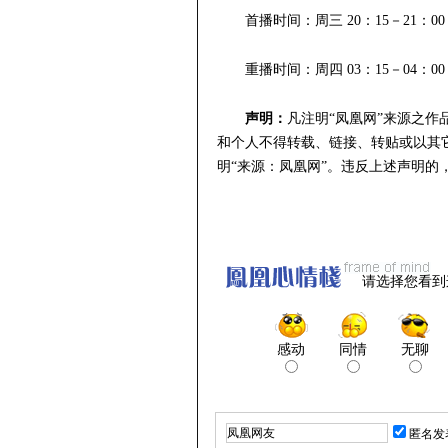
首播时间：
周三
20：15－21：00
重播时间：
周四
03：15－04：00
声明：
凡注明“凤凰网”来源之
和个人不得转载、链接、转贴或以其
明“来源：凤凰网”。违反上述声明的
请选择您看到
感动
同情
无聊
匿名发