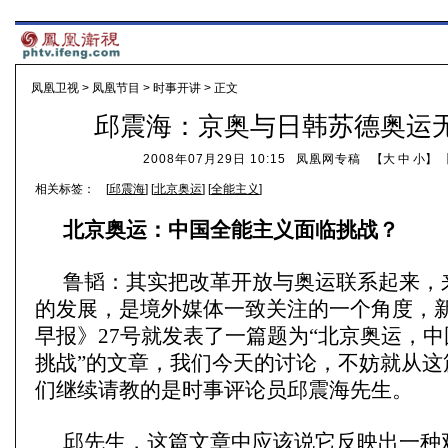
凤凰卫视
>
凤凰节目
>
时事开讲
> 正文
邱震海：京奥与日韩苏德奥运
2008年07月29日 10:15
凤凰网专稿
【
大
中
小
】 
相关标签：
[
邱震海
] [
北京奥运
] [
全能主义
]
北京奥运：中国全能主义面临挑战？
鲁韬：其实把改革开放与奥运联系起来，
的发展，是境外媒体一致关注的一个角度，
早报》27号就发表了一篇题为“北京奥运，
挑战”的文章，我们今天的讨论，不妨就从这
们继续请教的是时事评论员邱震海先生。
邱先生，这篇文章中应该说它反映出一种