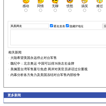
感动
同情
无聊
愤怒
搞笑
难过
匿名发表
隐藏IP地址
相关新闻
·
大陆希望美国永远停止对台军售
·
魏纪中：北京奥运 中国可以得36块左右金牌
·
美搁置台湾军售案引焦虑 两岸对美官员讲话过分重视
·
内幕分析各方角力及美国冻结对台军售内部纷争
更多新闻