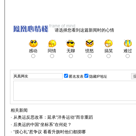
请选择您看到这篇新闻时的心情
感动
同情
无聊
愤怒
搞笑
难过
匿名发表
隐藏IP地址
相关新闻
·
从奥运反思改革：延承"洋务运动"而非重蹈
·
后奥运的中国“坐标系”在何处？
·
“摸心礼”惹争议 看看升旗时他们都摸哪