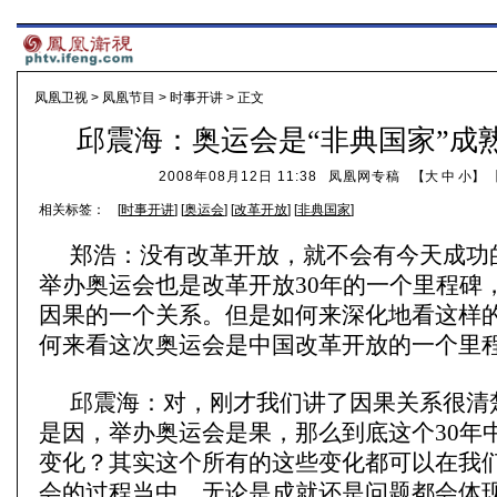
凤凰卫视
>
凤凰节目
>
时事开讲
> 正文
邱震海：奥运会是“非典国家”成
2008年08月12日 11:38
凤凰网专稿
【
大
中
小
】 
相关标签：
[
时事开讲
] [
奥运会
] [
改革开放
] [
非典国家
]
郑浩：没有改革开放，就不会有今天成功
举办奥运会也是改革开放30年的一个里程碑
因果的一个关系。但是如何来深化地看这样
何来看这次奥运会是中国改革开放的一个里
邱震海：对，刚才我们讲了因果关系很清
是因，举办奥运会是果，那么到底这个30年
变化？其实这个所有的这些变化都可以在我
会的过程当中，无论是成就还是问题都会体