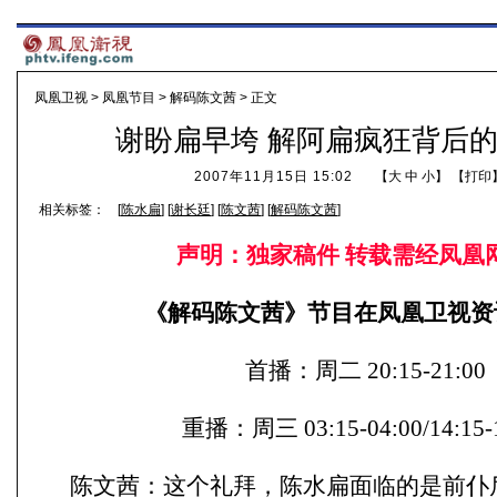
凤凰卫视
>
凤凰节目
>
解码陈文茜
> 正文
谢盼扁早垮 解阿扁疯狂背后
2007年11月15日 15:02
【
大
中
小
】 【
打印
相关标签：
[
陈水扁
] [
谢长廷
] [
陈文茜
] [
解码陈文茜
]
声明：独家稿件 转载需经凤凰
《解码陈文茜》节目在凤凰卫视资
首播：周二 20:15-21:00
重播：周三 03:15-04:00/14:15-
陈文茜：这个礼拜，陈水扁面临的是前仆