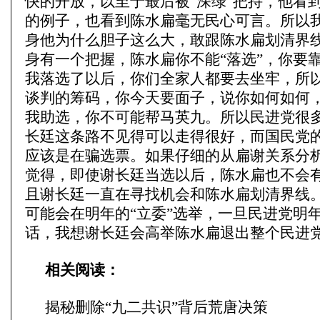
快的开放，以至于最后被“深绿”把持，他看
的例子，也看到陈水扁毫无民心可言。所以
身
他为什么胆子这么大，敢跟陈水扁划清界
身有一个把握，陈水扁你不能“落选”，你要
我落选了以后，你们全家人都要去坐牢，所
谈判的筹码，你今天要面子，说你如何如何
我助选，你不可能帮马英九。所以民进党很
长廷这条路不见得可以走得很好，而国民党
应该是在骗选票。如果仔细的从扁谢关系分
觉得，即使谢长廷当选以后，陈水扁也不会
且谢长廷一直在寻找机会和陈水扁划清界线
可能会在明年的“立委”选举，一旦民进党明年
话，我想谢长廷会高举陈水扁退出整个民进
相关阅读：
揭秘删除“九二共识”背后荒唐决策