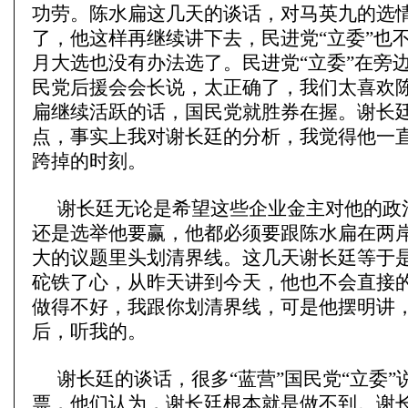
功劳。陈水扁这几天的谈话，对马英九的选
了，他这样再继续讲下去，民进党“立委”也
月大选也没有办法选了。民进党“立委”在旁
民党后援会会长说，太正确了，我们太喜欢
扁继续活跃的话，国民党就胜券在握。谢长
点，事实上我对谢长廷的分析，我觉得他一
跨掉的时刻。
谢长廷无论是希望这些企业金主对他的政
还是选举他要赢，他都必须要跟陈水扁在两
大的议题里头划清界线。这几天谢长廷等于
砣
铁了心，从昨天讲到今天，他也不会直接
做得不好，我跟你划清界线，可是他摆明讲，明
后，听我的。
谢长廷的谈话，很多“蓝营”国民党“立委”
票，他们认为，谢长廷根本就是做不到。谢