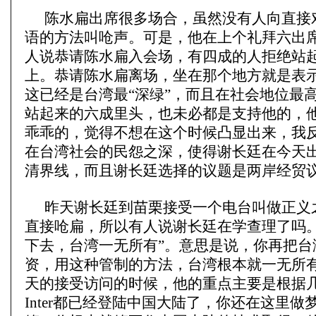
陈水扁出席很多场合，虽然没有人向直接
语的方法叫呛声。可是，他在上个礼拜六出
人说恭请陈水扁入会场，有四成的人拒绝站
上。恭请陈水扁离场，坐在那个地方就是表
这已经是台湾最“深绿”，而且在社会地位最
站起来的六成里头，也未必都是支持他的，
乖乖的，觉得不想在这个时候凸显出来，我
在台湾社会的民怨之深，使得谢长廷在今天
清界线，而且谢长廷选择的议题是两岸经贸
昨天谢长廷到苗栗接受一个电台叫做正义
直接呛扁，所以有人说谢长廷在学查理了吗。
下去，台湾一无所有”。意思是说，你再把台
资，用这种管制的方法，台湾根本就一无所
天的接受访问的时候，他的重点主要是根据
Inter都已经登陆中国大陆了，你还在这里做