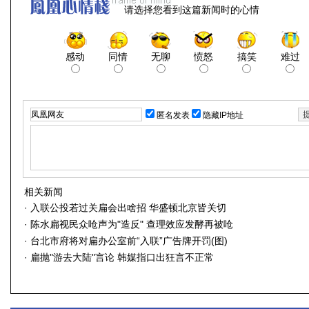
请选择您看到这篇新闻时的心情
感动
同情
无聊
愤怒
搞笑
难过
匿名发表
隐藏IP地址
相关新闻
·
入联公投若过关扁会出啥招 华盛顿北京皆关切
·
陈水扁视民众呛声为"造反" 查理效应发酵再被呛
·
台北市府将对扁办公室前“入联”广告牌开罚(图)
·
扁抛"游去大陆"言论 韩媒指口出狂言不正常