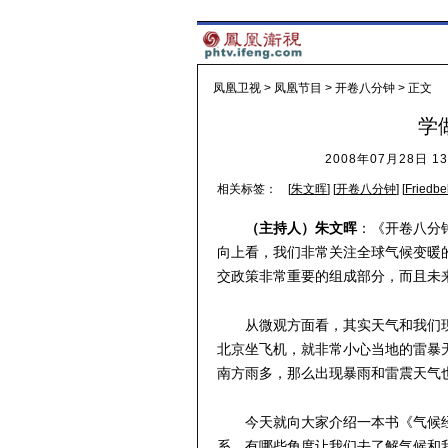
凤凰卫视
>
凤凰节目
>
开卷八分钟
> 正文
学
2008年07月28日 13
相关标签：
[
朱文晖
] [
开卷八分钟
] [
Friedb
（主持人）朱文晖
：《开卷八分
向上看，我们非常关注全球气候变暖
交政策非常重要的组成部分，而且未
从微观方面看，其实天气和我们
北京坐飞机，就非常小心当地的雷暴
南方雨多，那么出现暴雨和雷震天气
今天就向大家介绍一本书《气候
系，有哪些角度让我们去了解气候和