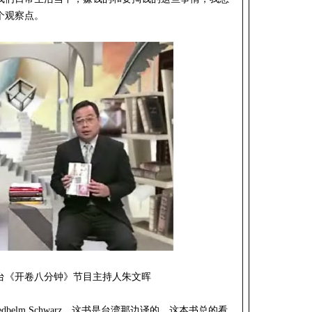
个观察点。
台《开卷八分钟》节目主持人朱文晖
belm Schwarz，这书是台湾那边译的。这本书总的看