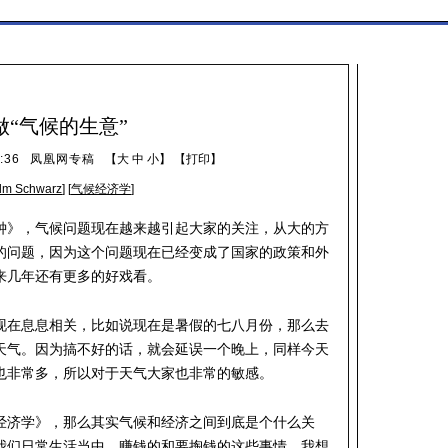
做“气候的生意”
:36
凤凰网专稿
【
大
中
小
】 【
打印
】
elm Schwarz
] [
气候经济学
]
钟》，气候问题现在越来越引起大家的关注，从大的方
的问题，因为这个问题现在已经变成了国家的政策和外
来几年还有更多的好戏看。
现在息息相关，比如说现在是暑假的七八月份，那么去
天气。因为搞不好的话，就会延误一个晚上，同样今天
也非常多，所以对于天气大家也非常的敏感。
经济学》，那么其实气候和经济之间到底是个什么关
我们日常生活当中，赚钱的和要掏钱的这些事情，我想