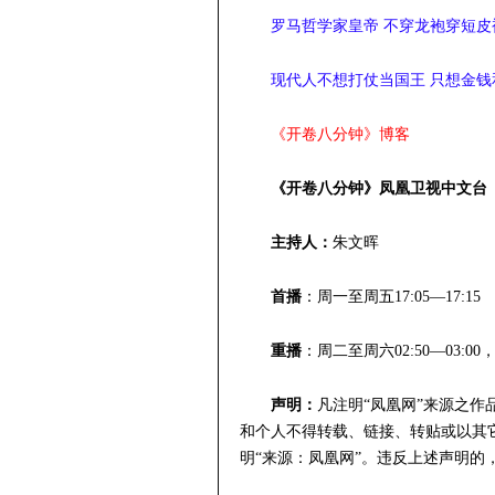
罗马哲学家皇帝 不穿龙袍穿短皮
现代人不想打仗当国王 只想金钱
《开卷八分钟》博客
《开卷八分钟》凤凰卫视中文台
主持人：
朱文晖
首播
：周一至周五17:05—17:15
重播
：周二至周六02:50—03:00，1
声明：
凡注明“凤凰网”来源之
和个人不得转载、链接、转贴或以其
明“来源：凤凰网”。违反上述声明的