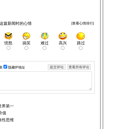
这篇新闻时的心情
[
查看心情排行
]
愤怒
搞笑
难过
高兴
路过
表
隐藏IP地址
世界第一
价值
略性思维