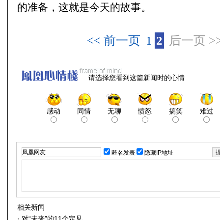
的准备，这就是今天的故事。
<< 前一页
1
2
后一页 >
请选择您看到这篇新闻时的心情
感动
同情
无聊
愤怒
搞笑
难过
匿名发表
隐藏IP地址
相关新闻
·
对“未来”的11个定见