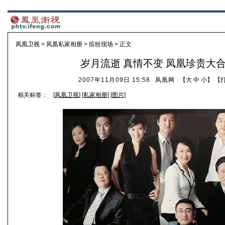
凤凰卫视
>
凤凰私家相册
>
缤纷现场
> 正文
岁月流逝 真情不变 凤凰珍贵大
2007年11月09日 15:58
凤凰网
【
大
中
小
】 【
相关标签：
[
凤凰卫视
] [
私家相册
] [
图片
]