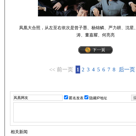
凤凰大合照，从左至右依次是曾子墨、杨锦鳞、严力耕、沈星
涛、董嘉耀、何亮亮
<< 前一页
1
2
3
4
5
6
7
8
后一页 
匿名发表
隐藏IP地址
相关新闻