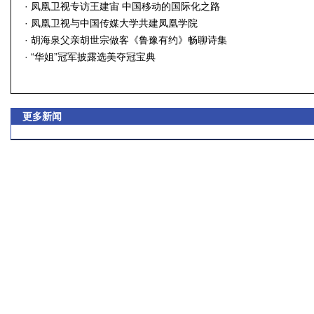
·
凤凰卫视专访王建宙 中国移动的国际化之路
·
凤凰卫视与中国传媒大学共建凤凰学院
·
胡海泉父亲胡世宗做客《鲁豫有约》畅聊诗集
·
“华姐”冠军披露选美夺冠宝典
更多新闻