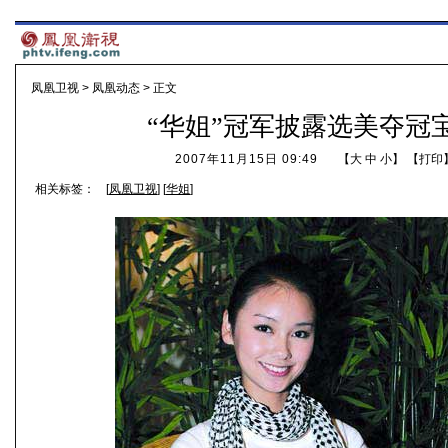
凤凰卫视
>
凤凰动态
> 正文
“华姐”冠军披露选美夺冠
2007年11月15日 09:49
【
大
中
小
】 【
打印
相关标签：
[
凤凰卫视
] [
华姐
]