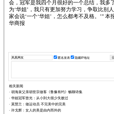
会，冠军是我四个月很好的一个总结，我多
为‘华姐’，我只有更加努力学习，争取比别
家会说‘一个‘华姐’，怎么都考不及格。’” 
华商报
匿名发表
隐藏IP地址
相关新闻
·
胡海泉父亲胡世宗做客《鲁豫有约》畅聊诗集
·
华姐冠军曾光：从小到大很少失败过
·
莫慧兰：做运动员 不完美中的完美
·
许戈辉：女人的美是由内而外的