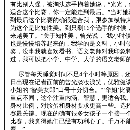
有比别人强，被淘汰选手抱着她说，“光光，
适合这个比赛，你一定能走到最后。”当时她
到最后这个比赛的确很适合我，跟参加模特
为这个是比知性美。到只剩16个选手的时候
来越美了。”关于知性美，曾光说，”我小时
也是慢慢培养起来的，我学的是文科，小时
奖，没事我就喜欢看书。语文老师对我印象
过，我可以把小学、中学、大学的语文老师的
尽管每天睡觉时间不足4个小时等原因，
日出现在记者面前的曾光淡妆浅笑，优雅健
小姐的“智美女郎”口号十分切合。“‘华姐’
重点不同，这个注重内涵、智慧，更适合我
身材比例，对脸蛋和身材要求更高一些。选
赛最关键。现在的确有很多女孩子一个接一
比赛，我觉得她们已经有功利心了。千万不
赛。”