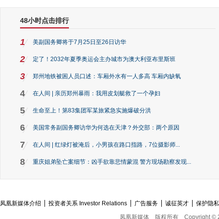
48小时点击排行
1
美副国务卿将于7月25日至26日访华
2
定了！2032年夏季奥运会主办城市为澳大利亚布里斯班
3
郑州地铁被困人员口述：车厢外水有一人多高 车厢内缺氧
4
在人间 | 亲历郑州暴雨：我用皮划艇救了一个孕妇
5
生命至上！第83集团军某旅紧急实施爆破分洪
6
美国常务副国务卿访华为何选在天津？外交部：两个原因
7
在人间 | 红绿灯被淹后，小男孩在路口指路，7位摄影师...
8
重庆姐弟坠亡案细节：凶手欲靠悲情蒙混 警方现场勘察发现...
凤凰新媒体介绍
投资者关系 Investor Relations
广告服务
诚征英才
保护隐
凤凰新媒体
版权所有
Copyright © 