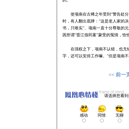
的。
使项南在古稀之年受到“警告处
时，有人翻出底牌：“这是老人家的决
书，只唯实”、项南一直十分尊敬的
因所谓“晋江假药案”蒙受的冤情，恰恰
在强权之下，项南不认错，也无
字，还可以安排工作嘛。”但是项南
<< 前一
请选择您看到
感动
同情
无聊