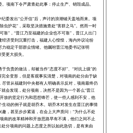
委。项南下令严肃查处此事：停止生产、销毁成品。
中纪委发出“公开信”后，声讨的浪潮铺天盖地而来。项
除虫护花”，采取坚决措施查处“害群之马”。然而一时
可靠”，“晋江乃至福建的企业也不可靠”，晋江人出门
建经济受到沉重打击，福建人心惶惶，海内外议论纷
尽力稳定干部群众情绪。他嘱咐晋江地委书记张明
蒙受更大损失。
于负责的做法，却被当作“态度不好”、“对抗上级”的
染得完全变形，但是客观事实清楚，对项南的处分由于缺
，尽管从福建到中央都有人明确表示反对，项南最终仍
下就会发现，处分项南，决然不是因为一个甚么“晋江
革开放的坚定行为和思想锋芒，使一些人感到不安，他
个生动的例子就是胡乔木。胡乔木对发生在晋江的事情
兴趣，甚至步步紧逼，在会上大声质问：“为什么不处
对项南的改革精神和开放思路早有不满，他们之间不止
”在处分项南的问题上态度之所以如此急切，是有来由