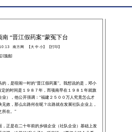
南 “晋江假药案”蒙冤下台
0:13
南方网
【
大
中
小
】 【
打印
】
案
] [
项南
]
马的，是喧闹一时的“晋江假药案”。我想说的是，邓小
确肯定的时间是１９８７年，而项南早在１９８１年就旗
企业），他公开强调：“福建２５００万人究竟怎么才
快见效，那么出路何在呢？出路就在发展社队企业上，
之所在。”
面，正是在二十年前的乡镇企业（社队企业）基础上发