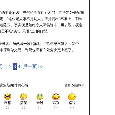
分”的主要原因，当然还不在胡乔木们。在决定处分项南
定。”这位老人家不是别人，正是提出“不唯上，不唯
元老陈云。事实便是如此令人啼笑皆非。可以说，项南
是不唯“实”、只唯“上”的典型。
错可认。虽然薄一波提醒他：“你年纪不算大，签个
不拿原则做交易，到死也没有在处分决定上签字。
页
1
2
3
4
后一页 >>
这篇新闻时的心情
[
查看心情排行
]
愤怒
搞笑
难过
高兴
路过