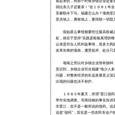
展起来的，而那个时候乡镇企业是备受
得比亲儿子还要亲！”在１９８１年
至被勒令下马。福建怎么办？项南坚
坚决地上，勇敢地上，要排除一切阻
假如甚么事情都要经过最高权威
处，就在于坚持“实践是检验真理的唯
认准是符合人民利益事情，冒多大风
改革先锋的项南，遭受批评、处分只是
项南之所以对乡镇企业情有独钟
意识到，乡镇企业符合福建“地少人
问题，对整体经济的长远发展意义深
出现的问题也决不袒护。
１９８５年夏天，所谓“晋江假
带作实地调查。耳闻目睹的事实告诉
非晋江，也不是一般所说的假药。说
说是“假药”，其实是一些农民专业户