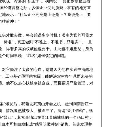
歧视、冷落的“私生子”。项南说：“要把乡镇企业看
全国经济调整之际，乡镇企业受到质疑，在有的地方甚
定地表示：“社队企业究竟是上还是下？我说是上，要
力往前冲！”
点头才敢去做，将会贻误多少时机！项南为官的可贵之
一标准”，真正做到“不唯上，不唯书，只唯实”，一旦
险、得罪多高的权威他也要干。由此也不难想见，身为
个时间早晚、“罪名”如何钦定的问题。
，对它倾注了太多的心血，这是因为他在实践中清醒地
多”、工业基础薄弱的实际，能解决农村多年悬而未决的
远。他不仅热心扶植乡镇企业，而且强调严格管理，对
药案”爆发后，我藉去武夷山开会之机，赶到闽南晋江一
我：情况显然被夸大、被歪曲了。所谓“晋江假药”，既
是“晋江”，其实事情出在晋江县陈埭镇的一个涵口村；
把白木耳和白糖制成“感冒咳嗽冲剂”销售。首先发现并