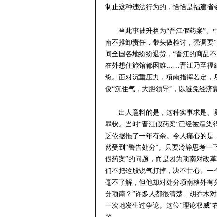
制止这种违法行为的，恰恰是福建省
当此事被升格为“晋江假药案”、
南不推卸责任，带头做检讨，强调要“
间全国各地纷纷退货，“晋江的商品不
在外想住旅馆都困难……晋江乃至福
纷。面对沉重压力，项南指挥若定，
俊“沉住气，大胆领导”，以避免经济
出人意料的是，这种实事求是、勇
罪状。当时“晋江假药案”已经被渲
乏依据拖了一年有余。令人痛心的是
然受到“警告处分”。只要冷静思考一
假药案”的问题，而是因为项南对改
们不把这股锐气打掉，决不甘心。一
毫不了解，但他却对处分项南格外有
分项南？”许多人都很清楚，胡乔木
一次地发生过争论。这位“理论权威