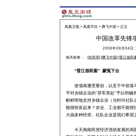
凤凰卫视
>
凤凰节目
>
腾飞中国
> 正文
中国改革先锋项
2008年09月04日 1
相关标签：
[
何亮亮
] [
腾飞中国
] [
晋江假药
“晋江假药案” 蒙冤下台
使项南遭受重创，以至于中箭落
平对乡镇企业的“异军突起”予以明
帜鲜明地支持乡镇企业（当时叫社队
能很快富起来？农业、工业都不能很
大搞多种经营。社队企业是我们希望
今天闽南民营经济强劲发展的局