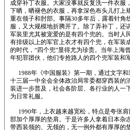
成穿补丁衣服。大家没事就反复洗一件衣服
下晒，晒褪色的衣服，再拿深色布头儿打上
重在领子和肘部。事隔30多年后，露着针角
服，又大规模地折腾开了。除了弄补丁，还
军装里尤其被宠爱的是有四个兜的。当时人
有排级以上的军官上衣才有四个兜，在军装
的时代，“四个兜”显得尤为珍贵。当年上海
年犯罪团伙，他们专抢路人的四个兜军装和
1988年《中国服装》第一期，通过文字
十三届一中全会全体政治局常委都穿西装的
装进一步普及，社会各阶层、各行业的人一
为日常礼服。
1990年，上衣越来越宽松，特点是夸张
部加个厚厚的垫肩。于是许多人拿着日本杂
带西装领的、无领的，无一例外都有厚厚的