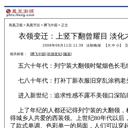
凤凰卫视
>
凤凰节目
>
腾飞中国
> 正文
衣领变迁：上竖下翻曾耀目 淡化
2008年08月11日 11:39
法制晚报
【
大
中
小
】 【
相关标签：
[
腾飞中国
] [
衣领变化
] [
服装
]
五六十年代：列宁装大翻领时髦烟色长毛
七八十年代：打补丁新衣服旧穿乱涂鸦老
进入新世纪：追求性感不露不美领口深陷
上了年纪的人都还记得列宁装的大翻领，
得城乡人共爱的西装领。上世纪80年代以后
了款式单调、色彩单一的局面，人们可以穿