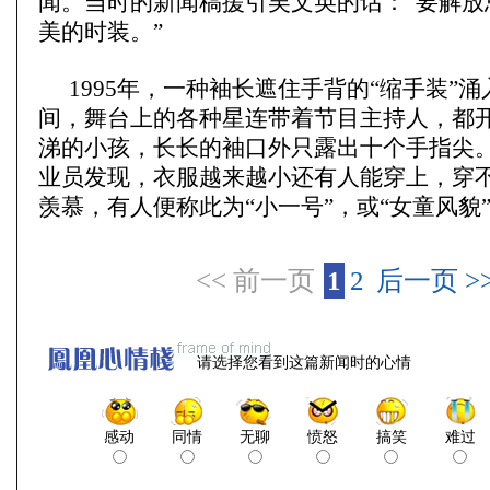
闻。当时的新闻稿援引吴文英的话：“要解放
美的时装。”
1995年，一种袖长遮住手背的“缩手装”
间，舞台上的各种星连带着节目主持人，都
涕的小孩，长长的袖口外只露出十个手指尖
业员发现，衣服越来越小还有人能穿上，穿
羡慕，有人便称此为“小一号”，或“女童风貌
<< 前一页
1
2
后一页 >
请选择您看到这篇新闻时的心情
感动
同情
无聊
愤怒
搞笑
难过