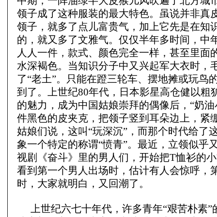
中期，一阵油绿半大皮猴儿风吹遍了北方城
领子成了这种服装的最大特色。虽说并非真
领子，就多了点儿富贵气，加上它先是在知
的，就又多了文雅气。仅仅半年多时间，中
人人一件，款式、颜色完全一样，甚至里面
水深褐色。当知识分子中又兴起军大衣时，
了“老土”。只能在蹬三轮车、摆地摊或玩鸟
到了。上世纪80年代，日本影星高仓健以粗
的魅力，成为中国姑娘崇拜的偶像后，“奶油
件黑色的皮夹克，把领子竖到耳朵边上，紧
姑娘们说，这叫“玩深沉”，而那个时代给了
象一个特定的称谓“愤青”。最近，立领似乎
视剧《奋斗》里的男人们，开始把T恤衫的
看到第一个男人出场时，估计有人会惊呼，
时，大家就明白，又回潮了。
上世纪六七十年代，许多青年“艰苦朴素”