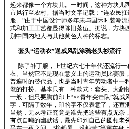
起来都像一个方块儿。一时间，这种方块儿
市风行至农村。据当时文字记载：“连农民扛
服。”由于中国设计师多年未与国际时装潮流
式和加工工艺都显得陈旧落伍。据说，方块
别中国内地人与其他黄色人种的标志。
套头“运动衣”逞威风乱涂鸦老头衫流行
除了补丁服，上世纪六七十年代还流行一
衣。当然它不是现在意义上的运动员比赛服
普遍时的替代品，也是当时青年劳动者中一
髦的打扮。基本只有一种款式：套头、大翻
一般，但只要胸前印上“××青年突击队”就威
字，可隔了数年，印的字不仅表意了，还宣
当然，无从考证究竟是谁先把这些有点无奈
有点自嘲的幽默话，最先印到自己的圆领老
乎在一夜之间，“挣钱累，没钱苦”等穿在身上