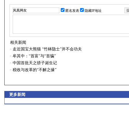
匿名发表
隐藏IP地址
相关新闻
·
走近国宝大熊猫 “竹林隐士”并不会功夫
·
牟其中：“首富”与“首骗”
·
中国首批天之骄子诞生记
·
税收与改革的“不解之缘”
更多新闻