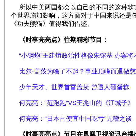
所以中美两国都会以自己的不同的这种软
个世界施加影响，这方面对于中国来说还是
《功夫熊猫》值得我们借鉴。
《时事亮亮点》
往期
精彩节目：
“小钢炮”王建煊政治性格像朱镕基 办案将不
比尔·盖茨为啥了不起？事业顶峰而退做
少年天才、世界首富盖茨 曾遭人砸蛋糕
何亮亮：“范跑跑”VS王兆山的《江城子》
何亮亮：“日本占便宜中国吃亏”无稽之谈
《时事亮亮点》节目在凤凰卫视资讯台播