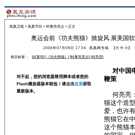
凤凰卫视
>
凤凰节目
>
时事亮亮点
> 正文
奥运会前《功夫熊猫》掀旋风 展美国
2008年07月09日 17:54
凤凰网专稿
【
大
中
小
】 
相关标签：
[
好莱坞
] [
《功夫熊猫》
] [
时事亮亮点
] [
何亮亮
]
对中国
对不起，您的浏览器禁用脚本或者您的
鞭策
Flash播放器版本较低！请点击
这里
获取
最新版本。
何亮亮
猫这个造
爱，也许
熊猫它在
这个熊猫