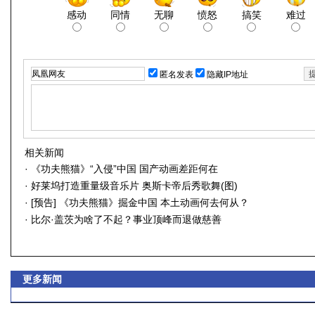
感动
同情
无聊
愤怒
搞笑
难过
匿名发表
隐藏IP地址
相关新闻
·
《功夫熊猫》“入侵”中国 国产动画差距何在
·
好莱坞打造重量级音乐片 奥斯卡帝后秀歌舞(图)
·
[预告] 《功夫熊猫》掘金中国 本土动画何去何从？
·
比尔·盖茨为啥了不起？事业顶峰而退做慈善
更多新闻