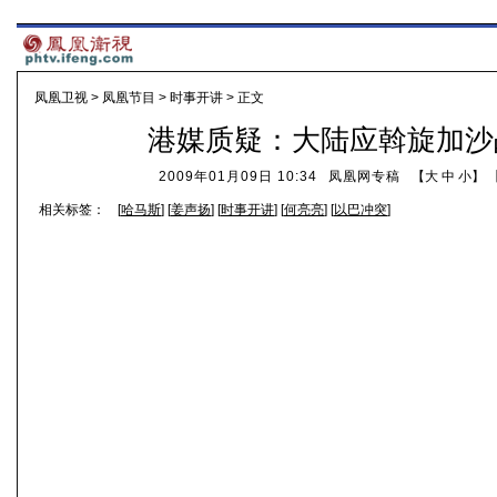
凤凰卫视
>
凤凰节目
>
时事开讲
> 正文
港媒质疑：大陆应斡旋加沙
2009年01月09日 10:34
凤凰网专稿
【
大
中
小
】 
相关标签：
[
哈马斯
] [
姜声扬
] [
时事开讲
] [
何亮亮
] [
以巴冲突
]