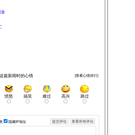
掘金
亡
这篇新闻时的心情
[
查看心情排行
]
愤怒
搞笑
难过
高兴
路过
表
隐藏IP地址