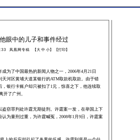
他眼中的儿子和事件经过
:33
凤凰网专稿
【
大
中
小
】 【
打印
】
年成为了中国最热的新闻人物之一，2006年4月21日
到天河区黄埔大道某银行的ATM取款机取款。由于错
元后，银行卡账户却只被扣了1元，惊喜之下，他连续取
款离开了广州。
中院以盗窃罪判处许霆无期徒刑。许霆案一发，在举国上下
认为量刑过重，为许霆喊冤，2008年1月9日，许霆案
在庭上的反应却引起了各界的反感。许霆到底是一个什