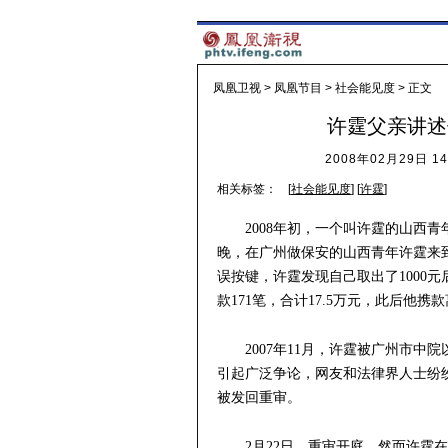
凤凰卫视
>
凤凰节目
>
社会能见度
> 正文
许霆父亲讲述
2008年02月29日 14
相关标签：
[
社会能见度
] [
许霆
]
2008年初，一个叫许霆的山西青
晚，在广州做保安的山西青年许霆来
误按键，许霆发现自己取出了1000
款171笔，合计17.5万元，此后他携
2007年11月，许霆被广州市
引起广泛争论，网友和法律界人士纷纷
被发回重审。
2月22日，重审开庭。然而许霆