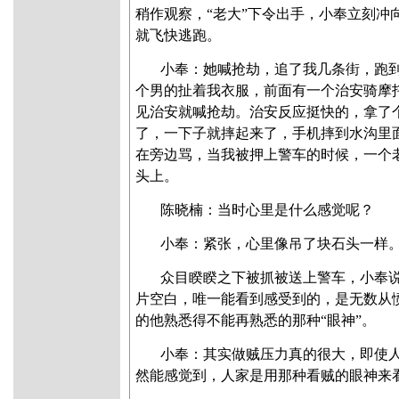
稍作观察，“老大”下令出手，小奉立刻冲
就飞快逃跑。
小奉：她喊抢劫，追了我几条街，跑
个男的扯着我衣服，前面有一个治安骑摩
见治安就喊抢劫。治安反应挺快的，拿了
了，一下子就摔起来了，手机摔到水沟里
在旁边骂，当我被押上警车的时候，一个
头上。
陈晓楠
：当时心里是什么感觉呢？
小奉：紧张，心里像吊了块石头一样
众目睽睽之下被抓被送上警车，小奉
片空白，唯一能看到感受到的，是无数从
的他熟悉得不能再熟悉的那种“眼神”。
小奉：其实做贼压力真的很大，即使
然能感觉到，人家是用那种看贼的眼神来