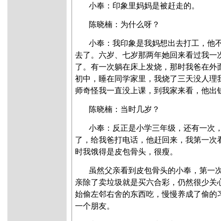
小奉：印象里妈妈是被赶走的。
陈晓楠
：为什么呀？
小奉：我印象是我妈想出去打工，他
去了。六岁、七岁那两年她回来看过我一
了。有一次躺在床上发烧，那时我爸在外
初中，睡在同学家里，我烧了三天没人理
师奇怪我一直没上课，到我家来看，他出
陈晓楠
：当时几岁？
小奉：反正是小学三年级，还有一次
了，给我爸打电话，他赶回来，我第一次
时我饿得是皮包骨头，很瘦。
虽然父亲看到皮包骨头的小奉，第一
亲除了卖垃圾就是买六合彩，仍然很少关
始偷左邻右舍的东西吃，慢慢养成了偷的
一个朋友。