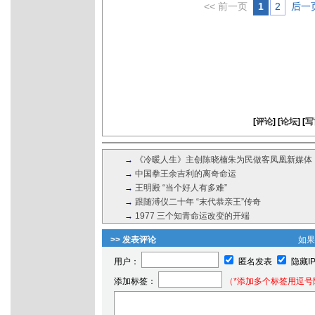
<< 前一页
1
2
后一页
[
评论
] [
论坛
] [
写
→
《冷暖人生》主创陈晓楠朱为民做客凤凰新媒体
→
中国拳王余吉利的离奇命运
→
王明殿 “当个好人有多难”
→
跟随溥仪二十年 “末代恭亲王”传奇
→
1977 三个知青命运改变的开端
>> 发表评论
如
用户：
匿名发表
隐藏I
添加标签：
（*添加多个标签用逗号