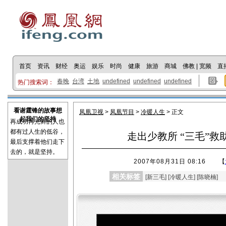
首页
资讯
财经
奥运
娱乐
时尚
健康
旅游
商城
佛教
|
宽频
直
春晚
台湾
土地
undefined
undefined
undefined
热门搜索词：
看谢霆锋的故事想
凤凰卫视
>
凤凰节目
>
冷暖人生
> 正文
起我们的坚持
再成功再光鲜的人也
都有过人生的低谷，
走出少教所 “三毛”救助
最后支撑着他们走下
去的，就是坚持。
2007年08月31日 08:16
【
相关标签
[
新三毛
] [
冷暖人生
] [
陈晓楠
]