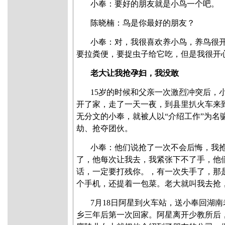
小奉：要好的朋友就是小鸟一个吧。
陈晓楠
：鸟是你最好的朋友？
小奉：对，我很喜欢养小鸟，养鸟很
要拉粪便，要捉虫子给它吃，但是我很开
老大让我抢孕妇，我没敢
15岁的时候和父亲一次激烈冲突后，
开了家，走了一天一夜，到县里扒火车来
无分文的小奉，就被人以“介绍工作”为名
劫、抢夺团伙。
小奉：他们说抢了一次不会后悔，我
了，他每次让我去，我紧张下不了手，他
话，一定要打残你。，有一次失手了，那
个手机，还提着一包菜。老大就叫我去抢
7月18日阿星到火车站，送小奉回湖
乡三年后第一次回家。阿星离开少教所后