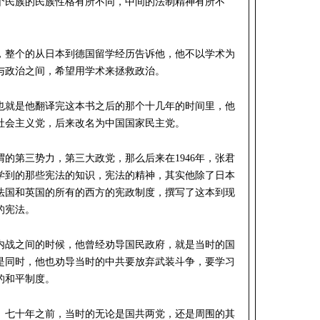
个民族的民族性格有所不同，中间的法制精神有所不
，整个的从日本到德国留学经历告诉他，他不以学术为
与政治之间，希望用学术来拯救政治。
也就是他翻译完这本书之后的那个十几年的时间里，他
社会主义党，后来改名为中国国家民主党。
的第三势力，第三大政党，那么后来在1946年，张君
学到的那些宪法的知识，宪法的精神，其实他除了日本
法国和英国的所有的西方的宪政制度，撰写了这本到现
的宪法。
内战之间的时候，他曾经劝导国民政府，就是当时的国
是同时，他也劝导当时的中共要放弃武装斗争，要学习
的和平制度。
、七十年之前，当时的无论是国共两党，还是周围的其