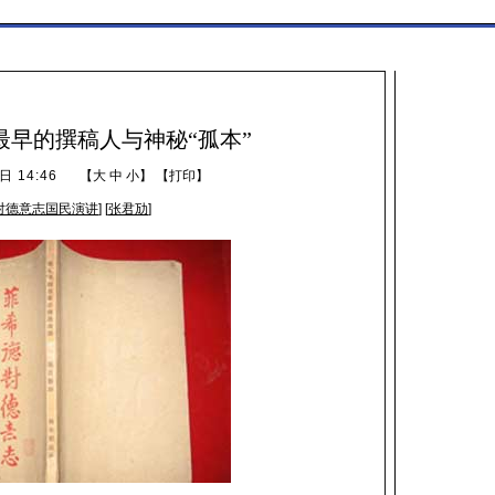
最早的撰稿人与神秘“孤本”
日 14:46
【
大
中
小
】 【
打印
】
对德意志国民演讲
] [
张君劢
]