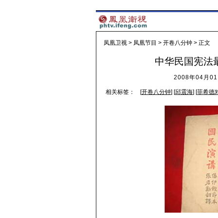
凤凰卫视
>
凤凰节目
>
开卷八分钟
> 正文
中华民国宪法
2008年04月01
相关标签：
[
开卷八分钟
] [
邱震海
] [
菲希德