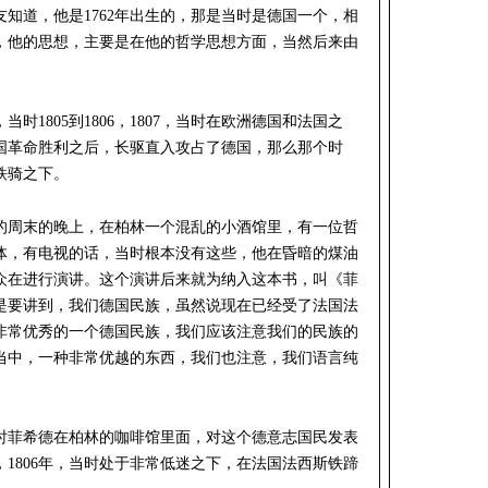
知道，他是1762年出生的，那是当时是德国一个，相
，他的思想，主要是在他的哲学思想方面，当然后来由
。
当时1805到1806，1807，当时在欧洲德国和法国之
国革命胜利之后，长驱直入攻占了德国，那么那个时
铁骑之下。
的周末的晚上，在柏林一个混乱的小酒馆里，有一位哲
体，有电视的话，当时根本没有这些，他在昏暗的煤油
众在进行演讲。这个演讲后来就为纳入这本书，叫《菲
是要讲到，我们德国民族，虽然说现在已经受了法国法
非常优秀的一个德国民族，我们应该注意我们的民族的
当中，一种非常优越的东西，我们也注意，我们语言纯
时菲希德在柏林的咖啡馆里面，对这个德意志国民发表
1806年，当时处于非常低迷之下，在法国法西斯铁蹄