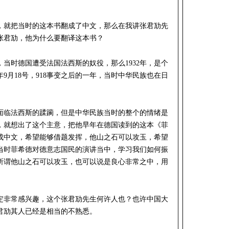
生，就把当时的这本书翻成了中文，那么在我讲张君劢先
张君劢，他为什么要翻译这本书？
，当时德国遭受法国法西斯的奴役，那么1932年，是个
年9月18号，918事变之后的一年，当时中华民族也在日
面临法西斯的蹂躏，但是中华民族当时的整个的情绪是
，就想出了这个主意，把他早年在德国读到的这本《菲
成中文，希望能够借题发挥，他山之石可以攻玉，希望
读当时菲希德对德意志国民的演讲当中，学习我们如何振
所谓他山之石可以攻玉，也可以说是良心非常之中，用
定非常感兴趣，这个张君劢先生何许人也？也许中国大
君劢其人已经是相当的不熟悉。