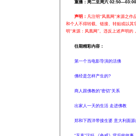
重播：周二至周六 02:50—03:00，
声明：
凡注明“凤凰网”来源之
和个人不得转载、链接、转贴或以其
明“来源：凤凰网”。违反上述声明的
往期精彩内容：
第一个当电影导演的活佛
佛经是怎样产生的?
商人跟佛教的“密切”关系
出家人一天的生活 走进佛教
郑和下西洋带接生婆 意大利面源
“无辜”汉奸 《色戒》背后的故事