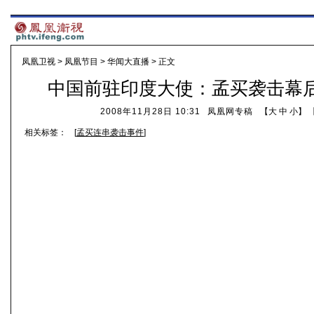
凤凰卫视
>
凤凰节目
>
华闻大直播
> 正文
中国前驻印度大使：孟买袭击幕
2008年11月28日 10:31
凤凰网专稿
【
大
中
小
】 
相关标签：
[
孟买连串袭击事件
]