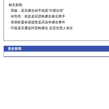
相关新闻
·
英媒：孟买袭击凶手或是“印度拉登”
·
何亮亮：谁是孟买恐怖袭击幕后黑手
·
美英欧盟各国谴责孟买连串袭击事件
·
印度孟买遭连环恐怖袭击 反恐负责人丧生
更多新闻