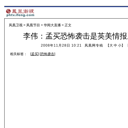
凤凰卫视
>
凤凰节目
>
华闻大直播
> 正文
李伟：孟买恐怖袭击是英美情报
2008年11月28日 10:21
凤凰网专稿
【
大
中
小
】 
相关标签：
[
孟买
] [
恐怖袭击
]