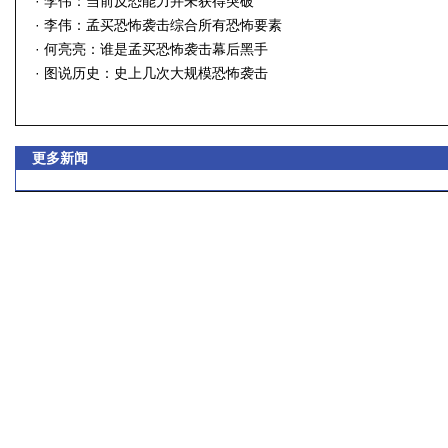
·
李伟：当前反恐能力并未获得突破
·
李伟：孟买恐怖袭击综合所有恐怖要素
·
何亮亮：谁是孟买恐怖袭击幕后黑手
·
图说历史：史上几次大规模恐怖袭击
更多新闻