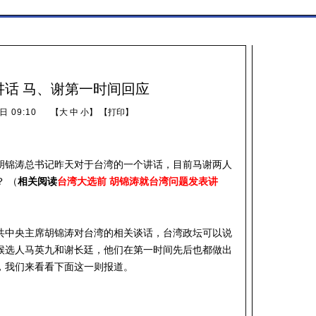
讲话 马、谢第一时间回应
日 09:10
【
大
中
小
】 【
打印
】
胡锦涛总书记昨天对于台湾的一个讲话，目前马谢两人
 （
相关阅读
台湾大选前 胡锦涛就台湾问题发表讲
共中央主席胡锦涛对台湾的相关谈话，台湾政坛可以说
选候选人马英九和谢长廷，他们在第一时间先后也都做出
，我们来看看下面这一则报道。