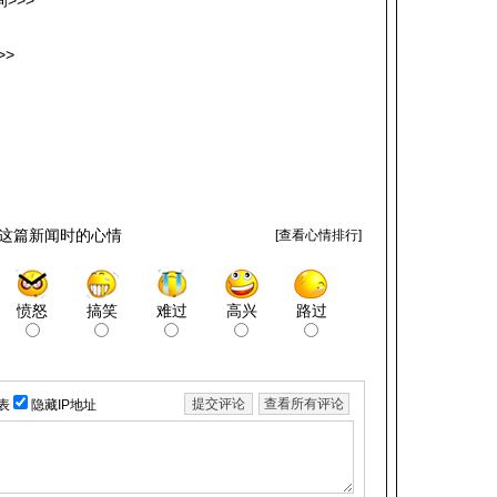
>>>
>>
这篇新闻时的心情
[
查看心情排行
]
愤怒
搞笑
难过
高兴
路过
表
隐藏IP地址