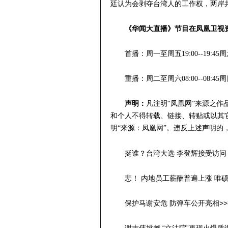
廷认为会剥夺台湾人的工作权，两岸
《华闻大直播》节目在凤凰卫视
首播：周一至周五19:00--19:45周六
重播：周二至周六08:00--08:45周日
声明：
凡注明“凤凰网”来源之
和个人不得转载、链接、转贴或以其
明“来源：凤凰网”。违反上述声明的
挺谁？台湾大选 李登辉接受访问 
悲！ 内地员工薪酬普遍上涨 唯硕
保护马谢安危 防弹车公开亮相>>