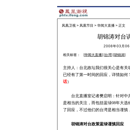
凤凰卫视
>
凤凰节目
>
华闻大直播
> 正文
胡锦涛对台
2008年03月06
相关标签：
[
华闻大直播
] [
台湾
] [
胡锦涛
]
主持人：台北政坛我们很关心是有关
已经有了第一时间的回应，详情如何？
话
）
台北直播室记者樊启明：针对中
是相当的关注，而包括蓝绿08年大
了回应，不过他们的台湾是相当谨慎
胡锦涛对台政策蓝绿谨慎回应