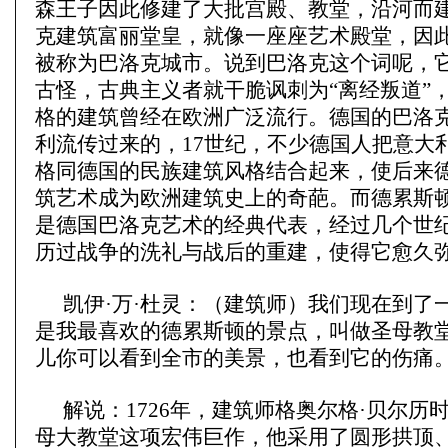
森王子因此修建了大批宫殿、教堂，沿河而
克建筑富丽堂皇，就像一座座艺术殿堂，因
被称为巴洛克城市。说到巴洛克这个词呢，
古怪，古典主义者就干脆讽刺为“离经叛道”
格的建筑曾经在欧洲广泛流行。德国的巴洛
利流传过来的，17世纪，不少德国人把意大
格同德国的民族建筑风格结合起来，使后来
筑艺术成为欧洲建筑史上的奇葩。而德累斯
是德国巴洛克艺术的经典代表，经过几个世
历过战争的洗礼与战后的重建，使得它愈久
凯伊·万·杜灵：（建筑师）我们现在到了
是我最喜欢的德累斯顿的景点，叫做圣母教
儿你可以看到全市的美景，也看到它的伤痛
解说：1726年，建筑师格奥尔格·贝尔历
母大教堂这项宏伟巨作，他采用了圆形拱顶