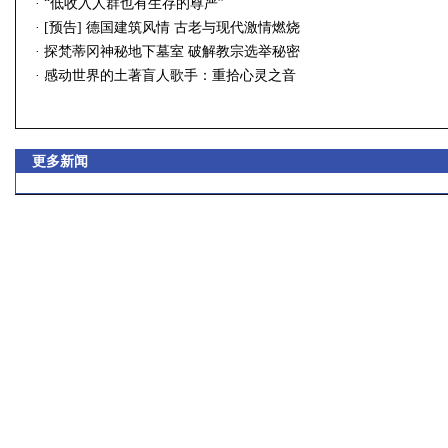
·
“低收入人群也有生存的尊严”
·
[预告] 德国建筑风情 古老与现代激情燃烧
·
探梵蒂冈神秘地下墓室 破解教宗选举秘密
·
感动世界的土著盲人歌手：重拾心灵之音
更多新闻