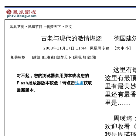
凤凰卫视
>
凤凰节目
>
筑梦天下
> 正文
古老与现代的激情燃烧——德国建
2008年11月17日 11:44
凤凰网专稿
【
大
中
小
】 
相关标签：
[
建筑
] [
巴洛克
] [
筑梦天下
] [
周瑛琦
] [
德国
]
这里有
对不起，您的浏览器禁用脚本或者您的
这里有最
Flash播放器版本较低！请点击
这里
获取
里有最美
最新版本。
里还有最
里是……
周瑛琦
欢迎收看
我是周瑛