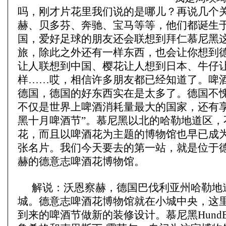
吗，刚才片花里我们说的是哪儿？再说几个
赫、贝多芬、奔驰、宝马等等，他们都诞生
国，爱好足球的朋友还会联想到拜仁慕尼黑
旅，除此之外还有一样东西，也会让你想到
让人联想到中国、樱花让人想到日本、牛仔
样……哎，相信许多朋友都已经知道了。啤
德国，德国的好东西实在是太多了。德国不
不仅是世界上啤酒消耗量最大的国家，还有享
黑十月啤酒节”。慕尼黑以北的哈勒地道区，
花，而且以啤酒花为主题的博物馆也早已成
张名片。我们今天要去的第一站，就是位于
赫的德意志啤酒花博物馆。
解说：沃恩察赫，德国巴伐利亚州哈勒地
城。德意志啤酒花博物馆就在小城中央，这
到来的啤酒节做新的装修设计。慕尼黑Hund