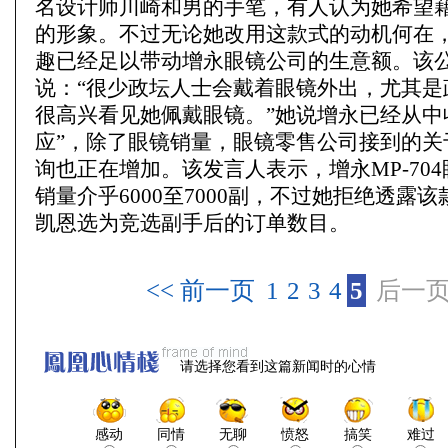
名设计师川崎和男的手笔，有人认为她希望
的形象。不过无论她改用这款式的动机何在
趣已经足以带动增永眼镜公司的生意额。该
说：“很少政坛人士会戴着眼镜外出，尤其是
很高兴看见她佩戴眼镜。”她说增永已经从中
应”，除了眼镜销量，眼镜零售公司接到的关
询也正在增加。该发言人表示，增永MP-70
销量介乎6000至7000副，不过她拒绝透露
凯恩选为竞选副手后的订单数目。
<< 前一页
1
2
3
4
5
后一页
请选择您看到这篇新闻时的心情
感动
同情
无聊
愤怒
搞笑
难过