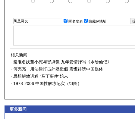
匿名发表
隐藏IP地址
相关新闻
·
秦淮名妓董小宛与冒辟疆 九年爱情抒写《水绘仙侣》
·
何亮亮：用法律打击外媒造假 震慑诽谤中国媒体
·
思想解放进程 “马丁事件”始末
·
1978-2006 中国性解冻纪实（组图）
更多新闻