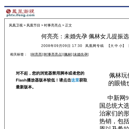
凤凰卫视
>
凤凰节目
>
时事亮亮点
> 正文
何亮亮：未婚先孕 佩林女儿提振
2008年09月09日 17:30
凤凰网专稿
【
大
中
小
】 
相关标签：
[
何亮亮
] [
时事亮亮点
] [
佩林
] [
未婚先孕
]
对不起，您的浏览器禁用脚本或者您的
佩林玩
Flash播放器版本较低！请点击
这里
获取
的眼镜
最新版本。
中新网9
国总统大
治家们的
热销，包