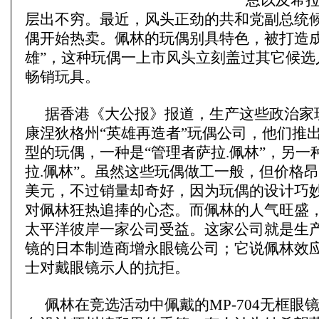
恩以及希
层出不穷。最近，风头正劲的共和党副总统
偶开始热卖。佩林的玩偶别具特色，被打造成
雄”，这种玩偶一上市风头立刻盖过其它候选
畅销玩具。
据香港《大公报》报道，生产这些政治家
康涅狄格州“英雄再造者”玩偶公司，他们推
型的玩偶，一种是“管理者萨拉.佩林”，另一
拉.佩林”。虽然这些玩偶做工一般，但价格昂
美元，不过销量却奇好，因为玩偶的设计巧
对佩林狂热追捧的心态。而佩林的人气旺盛
太平洋彼岸一家公司受益。这家公司就是生
镜的日本制造商增永眼镜公司；它说佩林效
士对戴眼镜示人的抗拒。
佩林在竞选活动中佩戴的MP-704无框眼