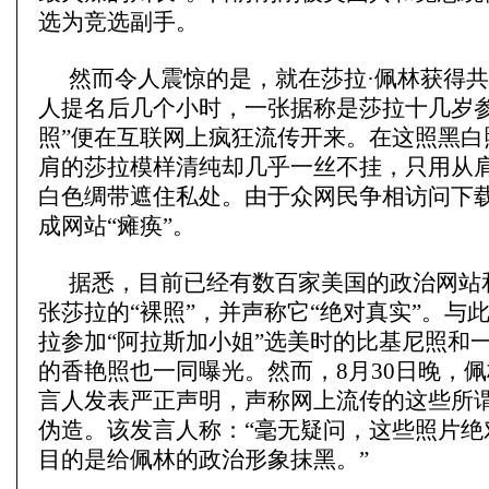
选为竞选副手。
然而令人震惊的是，就在莎拉·佩林获得
人提名后几个小时，一张据称是莎拉十几岁参
照”便在互联网上疯狂流传开来。在这照黑白
肩的莎拉模样清纯却几乎一丝不挂，只用从
白色绸带遮住私处。由于众网民争相访问下
成网站“瘫痪”。
据悉，目前已经有数百家美国的政治网站
张莎拉的“裸照”，并声称它“绝对真实”。与
拉参加“阿拉斯加小姐”选美时的比基尼照和
的香艳照也一同曝光。然而，8月30日晚，
言人发表严正声明，声称网上流传的这些所谓
伪造。该发言人称：“毫无疑问，这些照片绝
目的是给佩林的政治形象抹黑。”