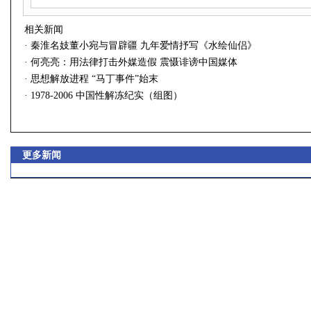
相关新闻
·
秦淮名妓董小宛与冒辟疆 九年爱情抒写《水绘仙侣》
·
何亮亮：用法律打击外媒造假 震慑诽谤中国媒体
·
思想解放进程 “马丁事件”始末
·
1978-2006 中国性解冻纪实（组图）
更多新闻