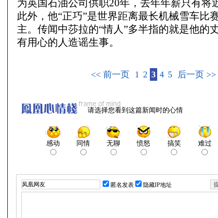
为英国石油公司供职20年，去年年薪只有将近4
此外，他“正巧”是世界距离最长机械雪车比
主。传闻中莎拉的“情人”多半指的就是他的
有用心的人造谣生事。
<< 前一页
1
2
3
4
5
后一页 >>
请选择您看到这篇新闻时的心情
感动
同情
无聊
愤怒
搞笑
难过
匿名发表
隐藏IP地址