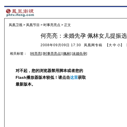
凤凰卫视
>
凤凰节目
>
时事亮亮点
> 正文
何亮亮：未婚先孕 佩林女儿提振
2008年09月09日 17:30
凤凰网专稿
【
大
中
小
】 
相关标签：
[
何亮亮
] [
时事亮亮点
] [
佩林
] [
未婚先孕
]
对不起，您的浏览器禁用脚本或者您的
Flash播放器版本较低！请点击
这里
获取
最新版本。