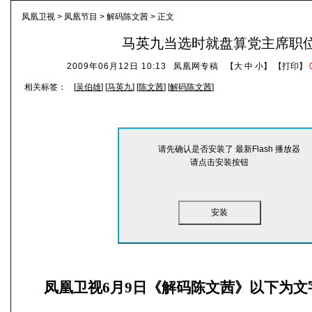
凤凰卫视
>
凤凰节目
>
解码陈文茜
> 正文
马英九当选时就盘算党主席职
2009年06月12日 10:13
凤凰网专稿
【
大
中
小
】 【
打印
】
相关标签：
[
吴伯雄
] [
马英九
] [
陈文茜
] [
解码陈文茜
]
请先确认是否安装了 最新Flash 播放器
请点击安装按钮
安装
凤凰卫视6月9日《解码陈文茜》以下为文