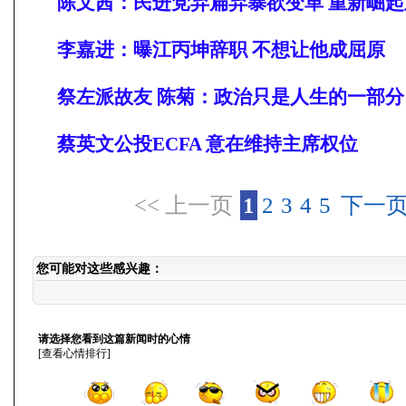
陈文茜：民进党弃扁弃暴欲变革 重新崛起
李嘉进：曝江丙坤辞职 不想让他成屈原
祭左派故友 陈菊：政治只是人生的一部分
蔡英文公投ECFA 意在维持主席权位
<< 上一页
1
2
3
4
5
下一页
您可能对这些感兴趣：
请选择您看到这篇新闻时的心情
[
查看心情排行
]