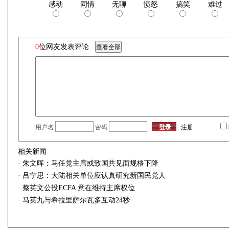
感动
同情
无聊
愤怒
搞笑
难过
0
位网友发表评论
用户名
密码
注册
相关新闻
·
朱文晖：马任党主席或致国共见面规格下降
·
吕宁思：大陆相关单位应认真研究新国民党人
·
蔡英文公投ECFA 意在维持主席权位
·
马英九与希拉里萨尔瓦多互动24秒