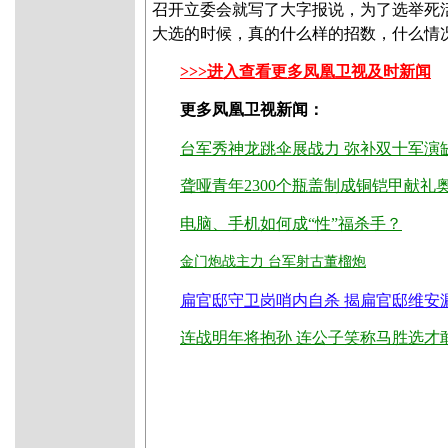
召开立委会就写了大字报说，为了选举死
大选的时候，真的什么样的招数，什么情
>>>进入查看更多凤凰卫视及时新闻
更多凤凰卫视新闻：
台军秀神龙跳伞展战力 弥补双十军演
聋哑青年2300个瓶盖制成铜铠甲献礼
电脑、手机如何成“性”福杀手？
金门炮战主力 台军射古董榴炮
扁官邸守卫岗哨内自杀 揭扁官邸维安
连战明年将抱孙 连公子笑称马胜选才