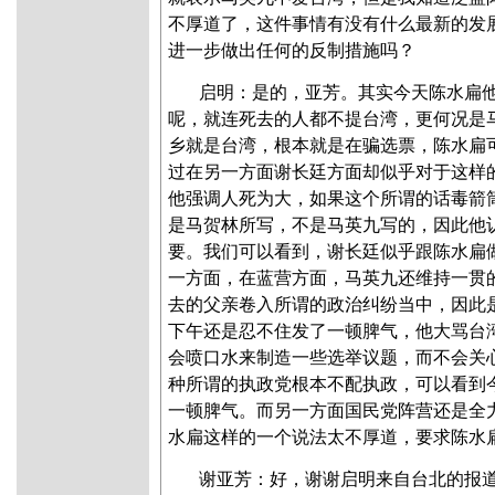
不厚道了，这件事情有没有什么最新的发
进一步做出任何的反制措施吗？
启明：是的，亚芳。其实今天陈水扁
呢，就连死去的人都不提台湾，更何况是
乡就是台湾，根本就是在骗选票，陈水扁
过在另一方面谢长廷方面却似乎对于这样
他强调人死为大，如果这个所谓的话毒箭
是马贺林所写，不是马英九写的，因此他
要。我们可以看到，谢长廷似乎跟陈水扁
一方面，在蓝营方面，马英九还维持一贯
去的父亲卷入所谓的政治纠纷当中，因此
下午还是忍不住发了一顿脾气，他大骂台
会喷口水来制造一些选举议题，而不会关
种所谓的执政党根本不配执政，可以看到
一顿脾气。而另一方面国民党阵营还是全
水扁这样的一个说法太不厚道，要求陈水
谢亚芳：好，谢谢启明来自台北的报