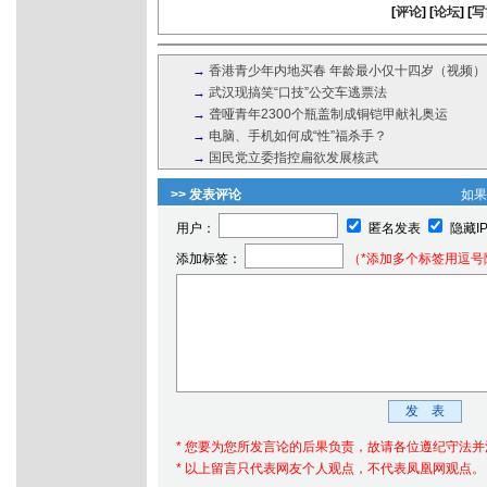
[
评论
] [
论坛
] [
写
→
香港青少年内地买春 年龄最小仅十四岁（视频）
→
武汉现搞笑“口技”公交车逃票法
→
聋哑青年2300个瓶盖制成铜铠甲献礼奥运
→
电脑、手机如何成“性”福杀手？
→
国民党立委指控扁欲发展核武
>> 发表评论
如
用户：
匿名发表
隐藏I
添加标签：
（*添加多个标签用逗号
* 您要为您所发言论的后果负责，故请各位遵纪守法
* 以上留言只代表网友个人观点，不代表凤凰网观点。