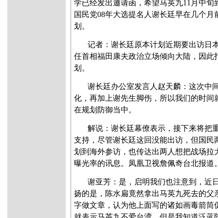
学已经发出邀请函，希望马英九11月中旬
国民党08年大选提名人谢长廷早在几个月
划。
记者：谢长廷原本计划近期要出访日
任首相福田康夫政治立场倾向大陆，因此
划。
谢长廷办公室发言人赵天麟：这次中
化，再加上谢先生脚伤，所以我们的时间
在规划防御当中。
解说：谢长廷幕僚表示，接下来将把
支持，尽管谢长廷这回没能出访，但国民
划到海外参访，也传达出两人想把战场拉
曝光率的讯息。凤凰卫视詹佩奇台北报道
谢亚芳：是，启明我们也注意到，近
扬的是，陈水扁竟然拿出马英九死去的父
字做文章，认为他上面写的诸如画毒箭筒
就表示马英九不爱台湾，但是我知道泛蓝