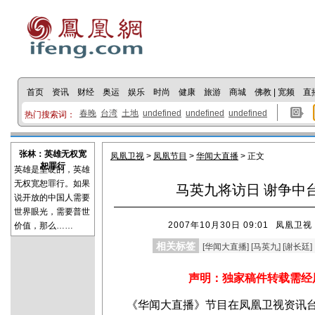
首页
资讯
财经
奥运
娱乐
时尚
健康
旅游
商城
佛教
|
宽频
直
春晚
台湾
土地
undefined
undefined
undefined
热门搜索词：
张林：英雄无权宽
凤凰卫视
>
凤凰节目
>
华闻大直播
> 正文
恕罪行
英雄是坚硬的，英雄
无权宽恕罪行。如果
马英九将访日 谢争中
说开放的中国人需要
世界眼光，需要普世
2007年10月30日 09:01
凤凰卫视
价值，那么……
相关标签
[
华闻大直播
] [
马英九
] [
谢长廷
]
声明：独家稿件转载需经
《华闻大直播》节目在凤凰卫视资讯